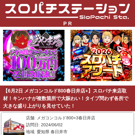
P R
【6月2日 メガコンコルド800春日井店+】スロパチ来店取
材！キンハナが複数箇所で大賑わい！タイプ問わず各所で
大きな盛り上がりを見せていた！
店舗: メガコンコルド800+3春日井店
訪問日: 2024/06/02
地域: 愛知県 春日井市