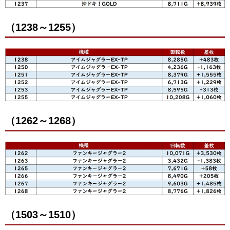
（1238～1255）
（1262～1268）
（1503～1510）