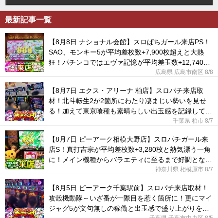
最新記事一覧
【8月8日 ナショナル会館】スロぱちガール来店PS！
SAO、モンキー5が平均差枚数+7,900枚超えと大熱
狂！パチンコではエヴァ記憶が平均差玉数+12,740玉
に！
広島県 広島市南区
8/8
【8月7日 エクス・アリーナ 柏店】スロパチ来店取
材！北斗転生2が2箇所にわたり凄まじい勢いを見せ
る！加えて東京喰種も素晴らしい出玉感を記録してい
た！
千葉県 柏市
8/7
【8月7日 ピーアーク相模大野店】スロパチガール来
店S！真打吉宗が平均差枚数+3,280枚と熱気漂う一角
に！メイン機種からバラエティに至るまで好調となっ
た！
神奈川県 相模原市
8/7
【8月5日 ピーアーク千葉駅前】スロパチ来店取材！
攻殻機動隊～いざ番が一際目を惹く箇所に！更にマイ
ジャグ5が文句無しの稼働と出玉感で盛り上がりを後
千葉県 千葉市中央区
8/5