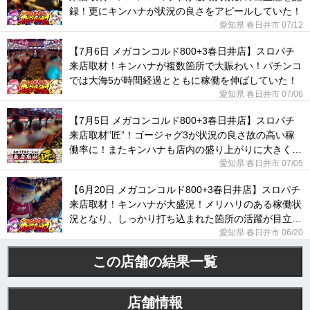
録！更にキンハナが状況の良さをアピールしていた！
愛知県 春日井市 07/12
【7月6日 メガコンコルド800+3春日井店】スロパチ
来店取材！キンハナが複数箇所で大賑わい！パチンコ
では大海5が時間経過とともに稼働を伸ばしていた！
愛知県 春日井市 07/06
【7月5日 メガコンコルド800+3春日井店】スロパチ
来店取材”匠”！ゴージャグ3が状況の良さ故の高い稼
働率に！またキンハナも店内の盛り上がりに大きく貢
献した！
愛知県 春日井市 07/05
【6月20日 メガコンコルド800+3春日井店】スロパチ
来店取材！キンハナが大盛況！メリハリのある稼働状
況となり、しっかり打ち込まれた箇所の活躍が目立っ
た！
愛知県 春日井市 06/20
この店舗の結果一覧
店舗情報