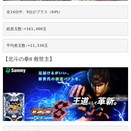
全14台中、9台がプラス（64%）
総差玉数:+161,400
玉
平均差玉数:+11,530
玉
【北斗の拳8 救世主】