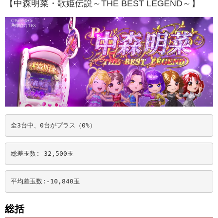
【中森明菜・歌姫伝説～THE BEST LEGEND～】
全3台中、0台がプラス（0%）
総差玉数:-32,500
玉
平均差玉数:-10,840
玉
総括