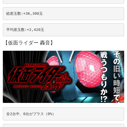
総差玉数:+36,300
玉
平均差玉数:+2,420
玉
【仮面ライダー 轟音】
全2台中、0台がプラス（0%）