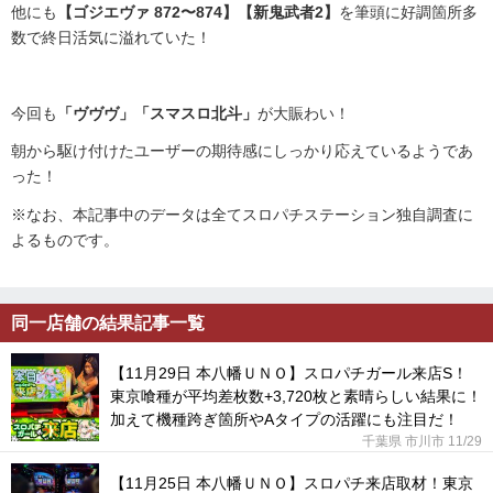
他にも
【ゴジエヴァ 872〜874】【新鬼武者2】
を筆頭に好調箇所多
数で終日活気に溢れていた！
今回も
「ヴヴヴ」「スマスロ北斗」
が大賑わい！
朝から駆け付けたユーザーの期待感にしっかり応えているようであ
った！
※なお、本記事中のデータは全てスロパチステーション独自調査に
よるものです。
同一店舗の結果記事一覧
【11月29日 本八幡ＵＮＯ】スロパチガール来店S！
東京喰種が平均差枚数+3,720枚と素晴らしい結果に！
加えて機種跨ぎ箇所やAタイプの活躍にも注目だ！
千葉県 市川市 11/29
【11月25日 本八幡ＵＮＯ】スロパチ来店取材！東京