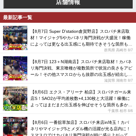
店舗情報
最新記事一覧
【8月7日 Super D’station倉賀野店】スロパチ来店取
材！マイジャグ5やカバネリ海門決戦が大盛況！稼働
によっては更なる出玉感にも期待できそうな箇所も見
られた！
群馬県 高崎市
8/7
【8月7日 123＋N湖南店】スロパチ来店取材！カバネ
リ海門決戦、東京喰種が複数箇所で状況の良さをアピ
ール！その他スマスロからも抜群の出玉感が続出して
いた！
滋賀県 湖南市
8/7
【8月6日 エクス・アリーナ 柏店】スロパチガール来
店S！SAO2が平均差枚数+4,130枚と大活躍！稼働に
よってはまだまだ出玉感を伸ばせそうな箇所も多かっ
た！
千葉県 柏市
8/6
【8月6日 一番舘草加店】スロパチ来店in埼玉！カバ
ネリやマイジャグ5とメダル機の活躍が光る店内に！
スマスロではカバネリ海門決戦が特に盛り上がってい