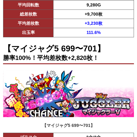
平均回転数
9,280G
総差枚数
+9,700枚
平均差枚数
+3,230枚
出玉率
111.6%
【マイジャグ5 699〜701】
勝率100%！平均差枚数+2,820枚！
【マイジャグ5 699〜701】