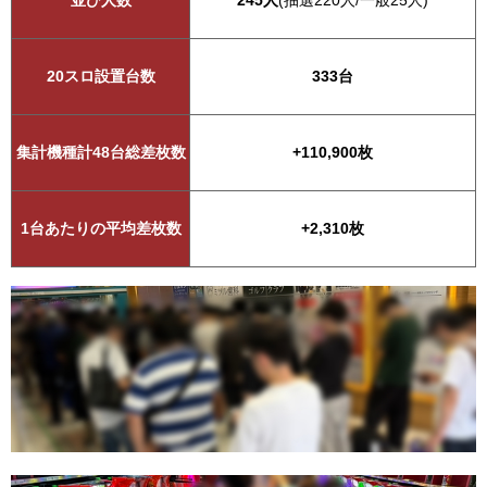
並び人数
245人
(抽選220人/一般25人)
20スロ設置台数
333台
集計機種計48台総差枚数
+110,900枚
1台あたりの平均差枚数
+2,310枚