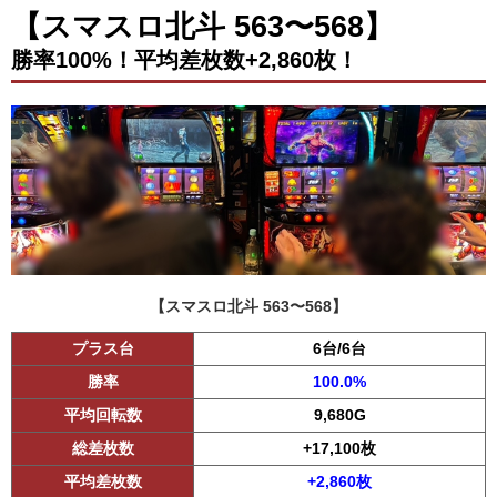
【スマスロ北斗 563〜568】
勝率100%！平均差枚数+2,860枚！
【スマスロ北斗 563〜568】
プラス台
6台/6台
勝率
100.0%
平均回転数
9,680G
総差枚数
+17,100枚
平均差枚数
+2,860枚