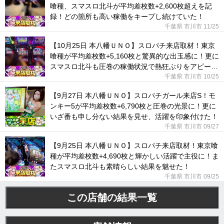
喰種、スマスロ北斗が平均差枚数+2,600枚超えを記
録！どの箇所も高い稼働をキープし続けていた！
千葉県 市川市 11/25
【10月25日 本八幡ＵＮＯ】スロパチ来店取材！東京
喰種が平均差枚数+5,160枚と驚異的な出玉感に！更に
スマスロ北斗も圧巻の稼働状況で熱狂ぶりをアピール
していた！
千葉県 市川市 10/25
【9月27日 本八幡ＵＮＯ】スロパチガール来店S！モ
ンキー5が平均差枚数+6,790枚と圧巻の光景に！更に
いざ番も申し分ない結果を見せ、活躍を印象付けた！
千葉県 市川市 09/27
【9月25日 本八幡ＵＮＯ】スロパチ来店取材！東京喰
種が平均差枚数+4,690枚と輝かしい活躍で主役に！ま
たスマスロ北斗も素晴らしい結果を魅せた！
千葉県 市川市 09/25
この店舗の結果一覧