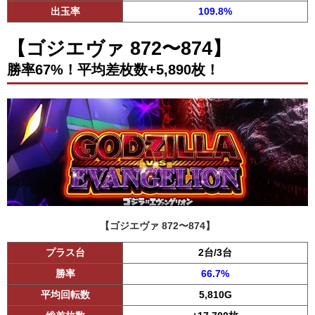
出玉率
109.8%
【ゴジエヴァ 872〜874】
勝率67%！平均差枚数+5,890枚！
【ゴジエヴァ 872〜874】
プラス台
2台/3台
勝率
66.7%
平均回転数
5,810G