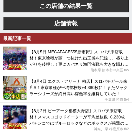
この店舗の結果一覧
店舗情報
最新記事一覧
【8月5日 MEGAFACE555新市街】スロパチ来店取
材！東京喰種が頭一つ抜けた出玉感を記録し、盛り上
がりを後押し！更にカバネリ海門決戦も大きな賑わい
を見せた！
熊本県 熊本市中央区
8/5
【8月4日 エクス・アリーナ 柏店】スロパチガール来
店S！東京喰種が平均差枚数+4,380枚に！またジャグ
ラーシリーズが終日高い稼働率を維持していた！
千葉県 柏市
8/4
【8月2日 ピーアーク相模大野店】スロパチ来店取
材！スマスロゴッドイーターが平均差枚数+6,230枚！
パチンコではブルーロックなどのボックスが衝撃の出
玉感に！
神奈川県 相模原市
8/2