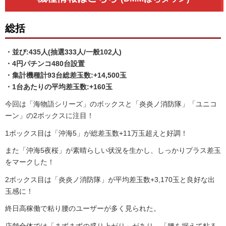
総括
・並び:435人(抽選333人/一般102人)
・4円パチンコ480台設置
・集計機種計93台総差玉数:+14,500玉
・1台あたりの平均差玉数:+160玉
今回は「海物語シリーズ」のボックスと「炎炎ノ消防隊」「ユニコ
ーン」の2ボックスに注目！
1ボックス目は「沖海5」が総差玉数+11万玉超えと好調！
また「沖海5夜桜」が素晴らしい状況を生かし、しっかりプラス差玉
をマークした！
2ボックス目は「炎炎ノ消防隊」が
平均差玉数+3,170
玉と良好な出
玉感に！
終日高稼働で粘り腰のユーザーが多く見られた。
店舗全体では「まずまずの盛り上がり」があり、「腰を据えて粘る