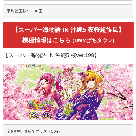
平均差玉数:+630
玉
【スーパー海物語 IN 沖縄5 夜桜超旋風】
機種情報はこちら
(DMMぱちタウン)
【スーパー海物語 IN 沖縄5 桜ver.199】
全6台中、3台がプラス（50%）