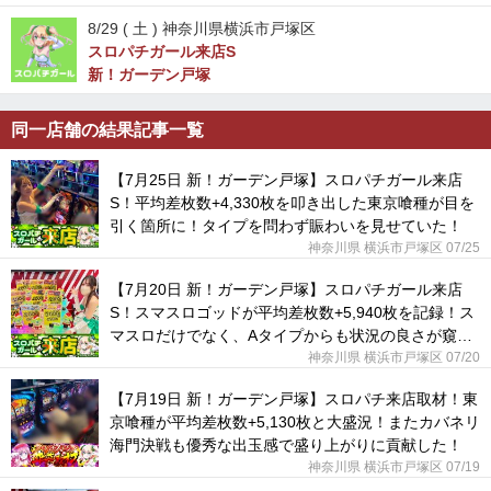
8/29 (
土
) 神奈川県横浜市戸塚区
スロパチガール来店S
新！ガーデン戸塚
同一店舗の結果記事一覧
【7月25日 新！ガーデン戸塚】スロパチガール来店
S！平均差枚数+4,330枚を叩き出した東京喰種が目を
引く箇所に！タイプを問わず賑わいを見せていた！
神奈川県 横浜市戸塚区 07/25
【7月20日 新！ガーデン戸塚】スロパチガール来店
S！スマスロゴッドが平均差枚数+5,940枚を記録！ス
マスロだけでなく、Aタイプからも状況の良さが窺え
た！
神奈川県 横浜市戸塚区 07/20
【7月19日 新！ガーデン戸塚】スロパチ来店取材！東
京喰種が平均差枚数+5,130枚と大盛況！またカバネリ
海門決戦も優秀な出玉感で盛り上がりに貢献した！
神奈川県 横浜市戸塚区 07/19