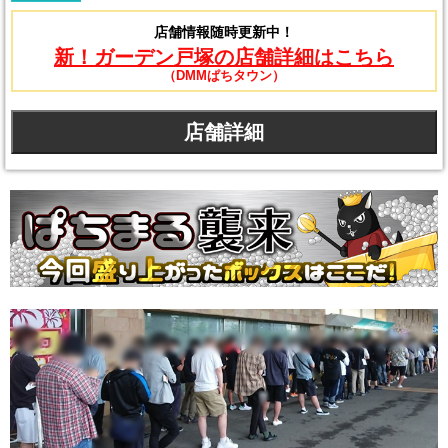
店舗情報随時更新中！
新！ガーデン戸塚の店舗詳細はこちら
（DMMぱちタウン）
店舗詳細