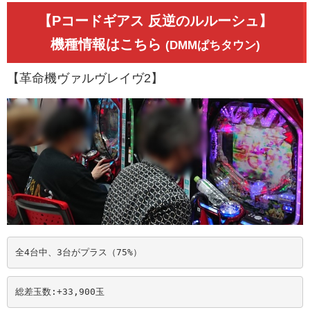
【Pコードギアス 反逆のルルーシュ】
機種情報はこちら
(DMMぱちタウン)
【革命機ヴァルヴレイヴ2】
全4台中、3台がプラス（75%）
総差玉数:+33,900
玉