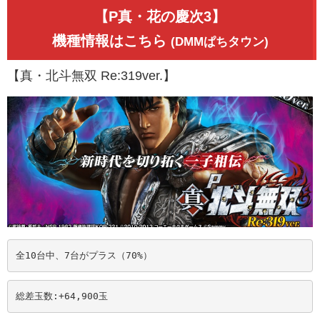
【P真・花の慶次3】
機種情報はこちら
(DMMぱちタウン)
【真・北斗無双 Re:319ver.】
全10台中、7台がプラス（70%）
総差玉数:+64,900
玉