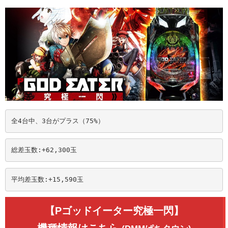
全4台中、3台がプラス（75%）
総差玉数:+62,300
玉
平均差玉数:+15,590
玉
【Pゴッドイーター究極一閃】