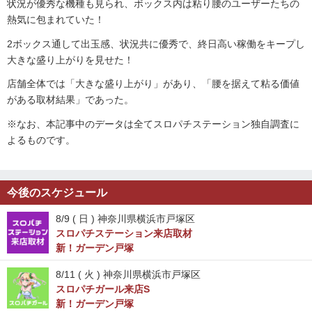
状況が優秀な機種も見られ、ボックス内は粘り腰のユーザーたちの
熱気に包まれていた！
2ボックス通して出玉感、状況共に優秀で、終日高い稼働をキープし
大きな盛り上がりを見せた！
店舗全体では「大きな盛り上がり」があり、「腰を据えて粘る価値
がある取材結果」であった。
※なお、本記事中のデータは全てスロパチステーション独自調査に
よるものです。
今後のスケジュール
8/9 (
日
) 神奈川県横浜市戸塚区
スロパチステーション来店取材
新！ガーデン戸塚
8/11 (
火
) 神奈川県横浜市戸塚区
スロパチガール来店S
新！ガーデン戸塚