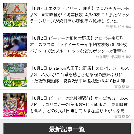
【8月4日 エクス・アリーナ 柏店】スロパチガール来
店S！東京喰種が平均差枚数+4,380枚に！またジャグ
ラーシリーズが終日高い稼働率を維持していた！
千葉県 柏市
8/4
【8月2日 ピーアーク相模大野店】スロパチ来店取
材！スマスロゴッドイーターが平均差枚数+6,230枚！
パチンコではブルーロックなどのボックスが衝撃の出
玉感に！
神奈川県 相模原市
8/2
【8月1日 Ｄ’station八王子北野店】スロパチガール来
店S！乙女5が全台系を感じさせる程の熱狂ぶりに！
また攻殻機動隊～炎炎2が平均差枚数+6,410枚を叩き
出した！
東京都
8/1
【8月1日 ピーアーク北綾瀬駅前】すろぱちガール来
店P！リコリコが平均差玉数+11,650玉に！東京喰種
も含め、どの列も1日通して大きな盛り上がりを見せ
ていた！
東京都
8/1
最新記事一覧