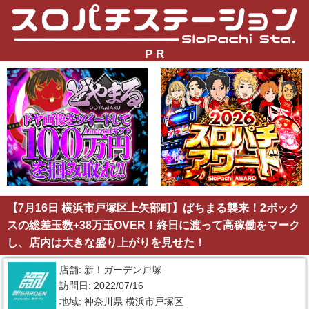
P R
【7月16日 横浜市戸塚区上矢部町】ぱちまる襲来！2ボック
スの総差玉数+38万玉OVER！終日に渡って高稼働をマーク
し、店内は大きな盛り上がりを見せた！
店舗: 新！ガーデン戸塚
訪問日: 2022/07/16
地域: 神奈川県 横浜市戸塚区