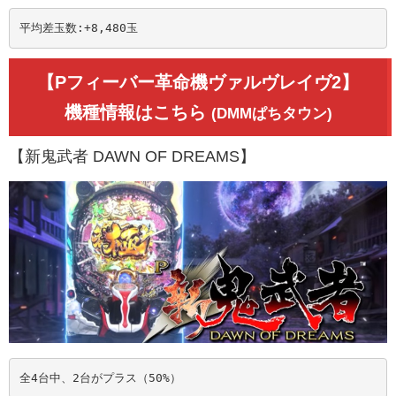
平均差玉数:+8,480
玉
【Pフィーバー革命機ヴァルヴレイヴ2】
機種情報はこちら
(DMMぱちタウン)
【新鬼武者 DAWN OF DREAMS】
全4台中、2台がプラス（50%）