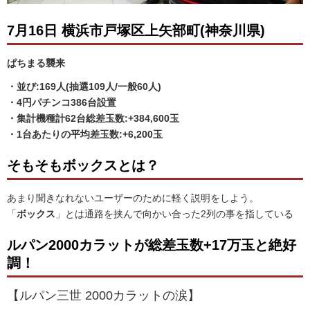
7月16日 横浜市戸塚区上矢部町(神奈川県)
ぱちまる襲来
・並び:169人(抽選109人/一般60人)
・4円パチンコ386台設置
・集計機種計62台総差玉数:+384,600玉
・1台あたりの平均差玉数:+6,200玉
そもそもボックスとは？
あまり聞きなれないユーザーのために軽く説明をしよう。
「
ボックス
」とは通路を挟んで向かい合った2列の事を指している
ルパン2000カラットが総差玉数+17万玉と絶好
調！
【ルパン三世 2000カラットの涙】