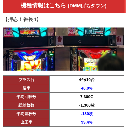
機種情報はこちら
(DMMぱちタウン)
【押忍！番長4】
プラス台
4台/10台
勝率
40.0%
平均回転数
7,600G
総差枚数
-1,300枚
平均差枚数
-130枚
出玉率
99.4%