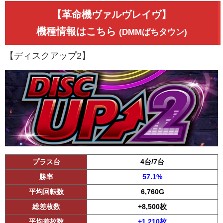
【革命機ヴァルヴレイヴ】
機種情報はこちら
(DMMぱちタウン)
【ディスクアップ2】
プラス台
4台/7台
勝率
57.1%
平均回転数
6,760G
総差枚数
+8,500枚
平均差枚数
+1,210枚