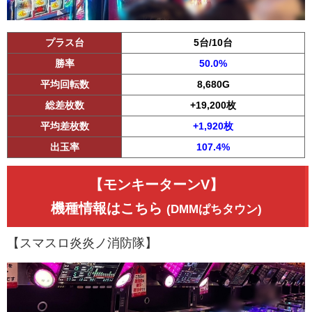
プラス台
5台/10台
勝率
50.0%
平均回転数
8,680G
総差枚数
+19,200枚
平均差枚数
+1,920枚
出玉率
107.4%
【モンキーターンV】
機種情報はこちら
(DMMぱちタウン)
【スマスロ炎炎ノ消防隊】