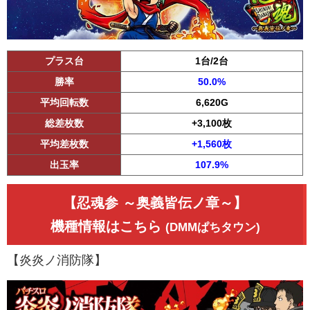
プラス台
1台/2台
勝率
50.0%
平均回転数
6,620G
総差枚数
+3,100枚
平均差枚数
+1,560枚
出玉率
107.9%
【忍魂参 ～奥義皆伝ノ章～】
機種情報はこちら
(DMMぱちタウン)
【炎炎ノ消防隊】