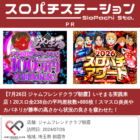
P R
【7月26日 ジャムフレンドクラブ朝霞】いそまる実践来
店！20スロ全238台の平均差枚数+880枚！スマスロ炎炎や
カバネリが勝率の高さから状況の良さを窺わせた！
店舗: ジャムフレンドクラブ朝霞
訪問日: 2024/07/26
地域: 埼玉県 朝霞市