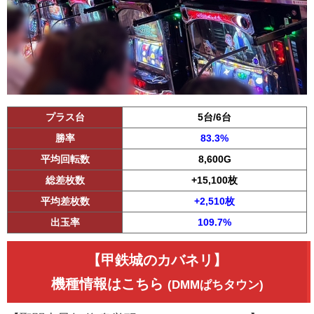
プラス台
5台/6台
勝率
83.3%
平均回転数
8,600G
総差枚数
+15,100枚
平均差枚数
+2,510枚
出玉率
109.7%
【甲鉄城のカバネリ】
機種情報はこちら
(DMMぱちタウン)