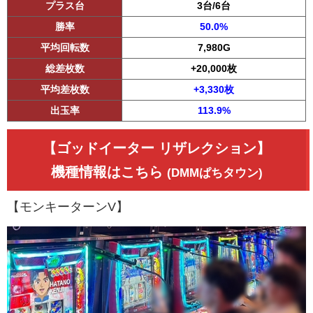
プラス台
3台/6台
勝率
50.0%
平均回転数
7,980G
総差枚数
+20,000枚
平均差枚数
+3,330枚
出玉率
113.9%
【ゴッドイーター リザレクション】
機種情報はこちら
(DMMぱちタウン)
【モンキーターンV】