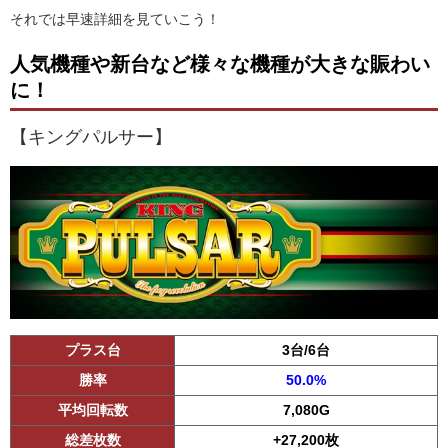
それでは早速詳細を見ていこう！
人気機種や新台など様々な機種が大きな賑わい
に！
【キングパルサー】
プラス台
3台/6台
勝率
50.0%
平均回転数
7,080G
総差枚数
+27,200枚