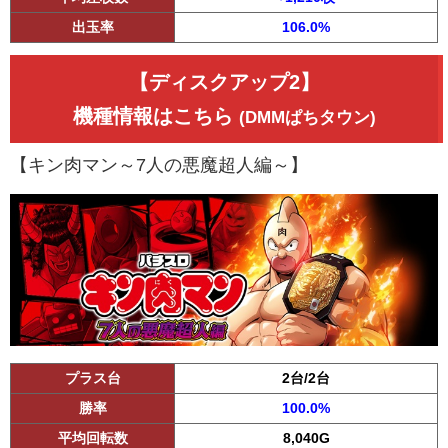
出玉率
106.0%
【ディスクアップ2】
機種情報はこちら
(DMMぱちタウン)
【キン肉マン～7人の悪魔超人編～】
プラス台
2台/2台
勝率
100.0%
平均回転数
8,040G