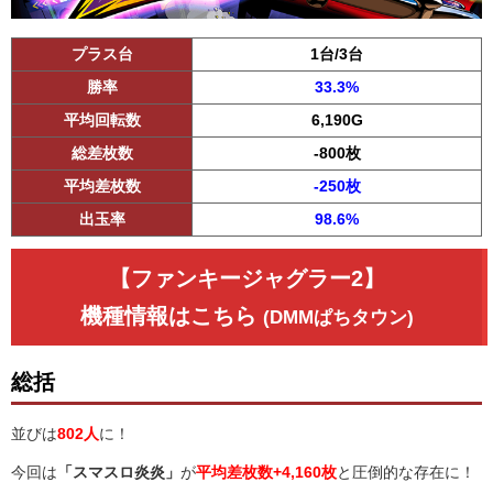
プラス台
1台/3台
勝率
33.3%
平均回転数
6,190G
総差枚数
-800枚
平均差枚数
-250枚
出玉率
98.6%
【ファンキージャグラー2】
機種情報はこちら
(DMMぱちタウン)
総括
並びは
802人
に！
今回は
「スマスロ炎炎」
が
平均差枚数+4,160枚
と圧倒的な存在に！