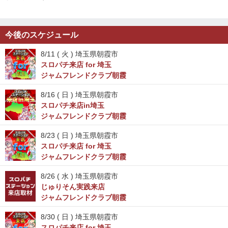
今後のスケジュール
8/11 (
火
) 埼玉県朝霞市
スロパチ来店 for 埼玉
ジャムフレンドクラブ朝霞
8/16 (
日
) 埼玉県朝霞市
スロパチ来店in埼玉
ジャムフレンドクラブ朝霞
8/23 (
日
) 埼玉県朝霞市
スロパチ来店 for 埼玉
ジャムフレンドクラブ朝霞
8/26 (
水
) 埼玉県朝霞市
じゅりそん実践来店
ジャムフレンドクラブ朝霞
8/30 (
日
) 埼玉県朝霞市
スロパチ来店 for 埼玉