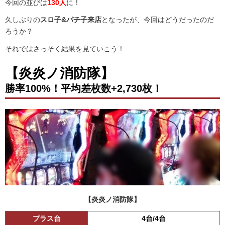
今回の並びは
130
人
に！
久しぶりの
スロ子&パチ子来店
となったが、今回はどうだったのだ
ろうか？
それではさっそく結果を見ていこう！
【炎炎ノ消防隊】
勝率100%！平均差枚数+2,730枚！
【炎炎ノ消防隊】
プラス台
4台/4台