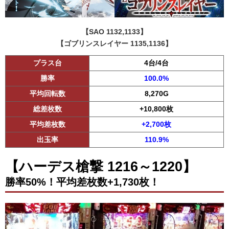
【SAO 1132,1133】
【ゴブリンスレイヤー 1135,1136】
プラス台
4台/4台
勝率
100.0%
平均回転数
8,270G
総差枚数
+10,800枚
平均差枚数
+2,700枚
出玉率
110.9%
【ハーデス槍撃 1216～1220】
勝率50%！平均差枚数+1,730枚！