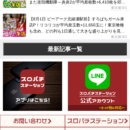
また攻殻機動隊～炎炎2が平均差枚数+6,410枚を叩き
出した！
東京都
8/1
【8月1日 ピーアーク北綾瀬駅前】すろぱちガール来
店P！リコリコが平均差玉数+11,650玉に！東京喰種
も含め、どの列も1日通して大きな盛り上がりを見せ
ていた！
東京都
8/1
最新記事一覧