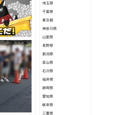
埼玉県
千葉県
東京都
神奈川県
山梨県
長野県
新潟県
富山県
石川県
福井県
静岡県
愛知県
岐阜県
三重県