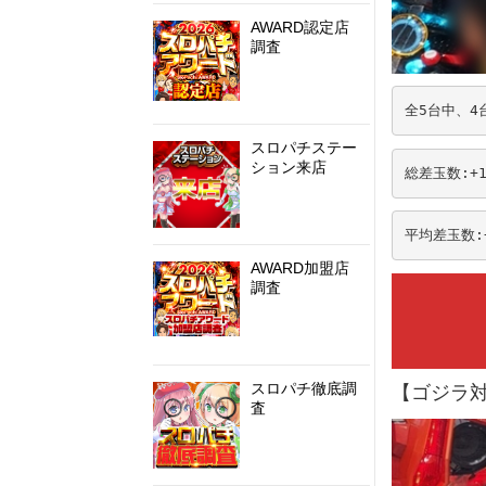
AWARD認定店
調査
全5台中、4
スロパチステー
ション来店
総差玉数:+1
平均差玉数:+
AWARD加盟店
調査
スロパチ徹底調
【ゴジラ対
査