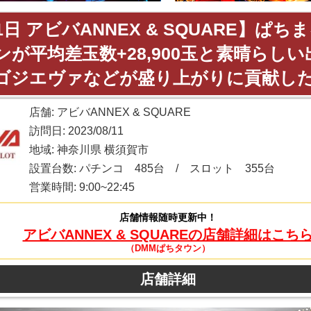
1日 アビバANNEX & SQUARE】ぱち
ンが平均差玉数+28,900玉と素晴らし
ゴジエヴァなどが盛り上がりに貢献し
店舗: アビバANNEX & SQUARE
訪問日: 2023/08/11
地域: 神奈川県 横須賀市
設置台数: パチンコ 485台 / スロット 355台
営業時間: 9:00~22:45
店舗情報随時更新中！
アビバANNEX & SQUAREの店舗詳細はこち
（DMMぱちタウン）
店舗詳細