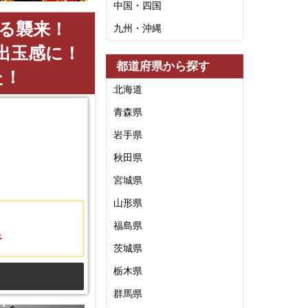
中国・四国
まる襲来！
九州・沖縄
い出玉感に！
都道府県から探す
た！
北海道
青森県
岩手県
秋田県
宮城県
山形県
福島県
ら
茨城県
栃木県
群馬県