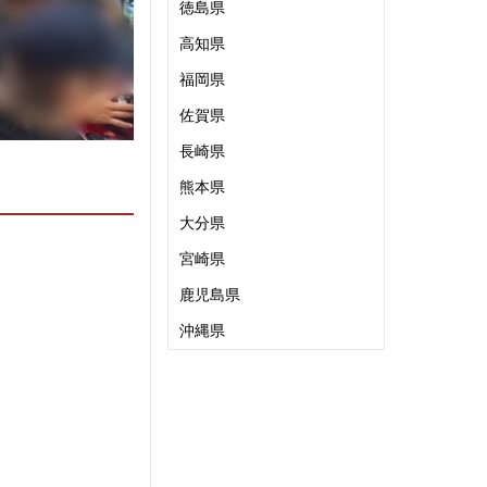
徳島県
高知県
福岡県
佐賀県
長崎県
熊本県
大分県
宮崎県
鹿児島県
沖縄県