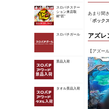
スロパチステー
ション来店取
あまり聞
材“匠”
「
ボック
アズレ
スロパチガール
【アズールレ
景品入荷
タオル景品入荷