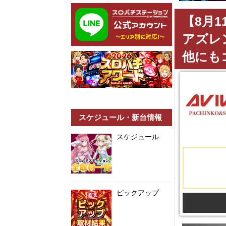
【8月1
アズレ
他にも
スケジュール・新台情報
スケジュール
ピックアップ