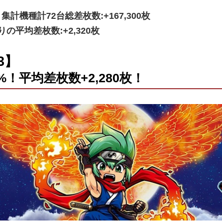
計機種計72台総差枚数:+167,300枚
の平均差枚数:+2,320枚
3】
%！平均差枚数+2,280枚！