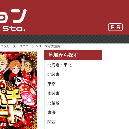
P R
はリゼロシリーズ、ユニコーンシリーズが大活躍！
地域から探す
北海道・東北
北関東
東京
南関東
北信越
東海
関西