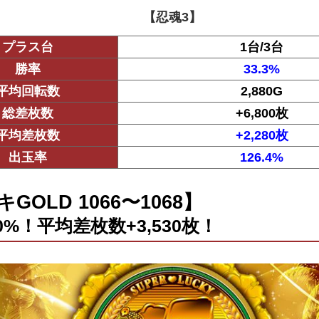
【忍魂3】
プラス台
1台/3台
勝率
33.3%
平均回転数
2,880G
総差枚数
+6,800枚
平均差枚数
+2,280枚
出玉率
126.4%
GOLD 1066〜1068】
0%！平均差枚数+3,530枚！