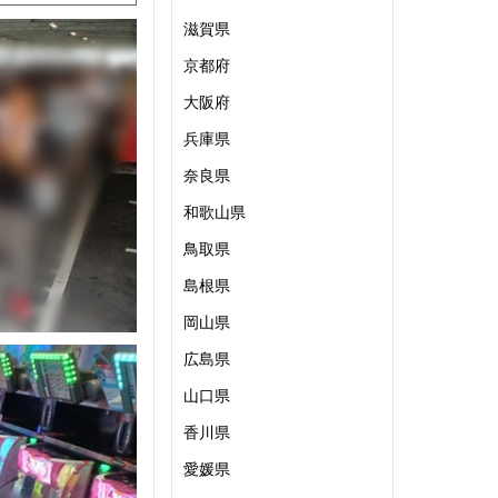
滋賀県
京都府
大阪府
兵庫県
奈良県
和歌山県
鳥取県
島根県
岡山県
広島県
山口県
香川県
愛媛県