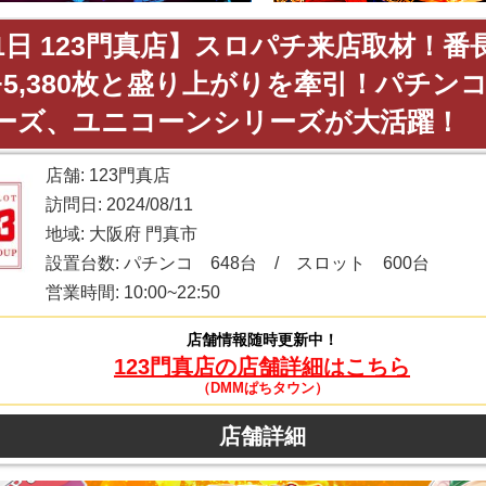
11日 123門真店】スロパチ来店取材！番
+5,380枚と盛り上がりを牽引！パチン
ーズ、ユニコーンシリーズが大活躍！
店舗: 123門真店
訪問日: 2024/08/11
地域: 大阪府 門真市
設置台数: パチンコ 648台 / スロット 600台
営業時間: 10:00~22:50
店舗情報随時更新中！
123門真店の店舗詳細はこちら
（DMMぱちタウン）
店舗詳細