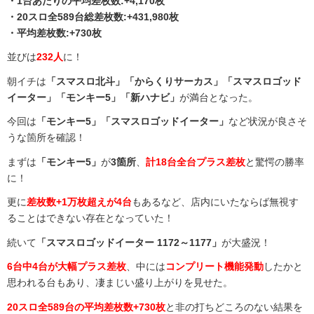
・1台あたりの平均差枚数:+4,170枚
・20スロ全589台総差枚数:+431,980枚
・平均差枚数:+730枚
並びは
232人
に！
朝イチは
「スマスロ北斗」「からくりサーカス」「スマスロゴッド
イーター」「モンキー5」「新ハナビ」
が満台となった。
今回は
「モンキー5」「スマスロゴッドイーター」
など状況が良さそ
うな箇所を確認！
まずは
「モンキー5」
が
3箇所
、
計18台全台プラス差枚
と驚愕の勝率
に！
更に
差枚数+1万枚超えが4台
もあるなど、店内にいたならば無視す
ることはできない存在となっていた！
続いて
「スマスロゴッドイーター 1172～1177」
が大盛況！
6台中4台が大幅プラス差枚
、中には
コンプリート機能発動
したかと
思われる台もあり、凄まじい盛り上がりを見せた。
20スロ全589台の平均差枚数+730枚
と非の打ちどころのない結果を