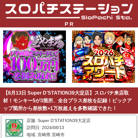
P R
【8月13日 Super D’STATION39大淀店】スロパチ来店取
材！モンキー5が3箇所、全台プラス差枚を記録！ピックア
ップ箇所から差枚数+1万枚超えを多数確認できた！
店舗: Super D'STATION39大淀店
訪問日: 2024/08/13
地域: 宮崎県 宮崎市