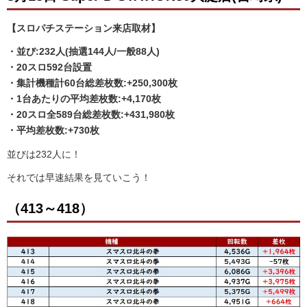
【スロパチステーション来店取材】
・並び:232人(抽選144人/一般88人)
・20スロ592台設置
・集計機種計60
台総差枚数:+250,300枚
・1台あたりの平均差枚数:+4,170枚
・20スロ全589台総差枚数:+431,980枚
・平均差枚数:+730枚
並びは232人に！
それでは早速結果を見ていこう！
（413～418）