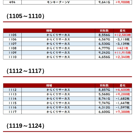
（1105～1110）
（1112～1117）
（1119～1124）