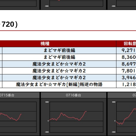
～720）