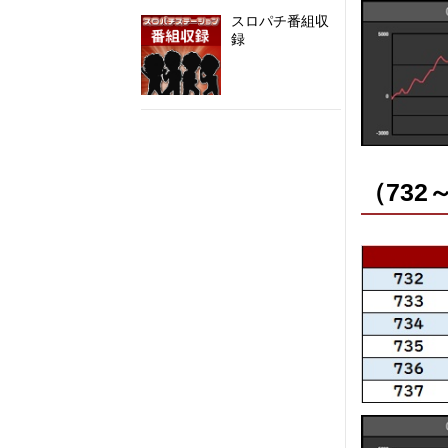
スロパチ番組収
録
@SloPachi_Staさんのツイート
（732