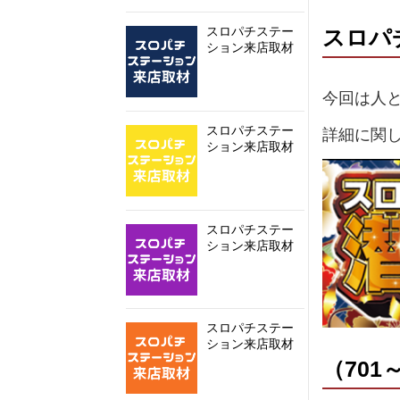
スロパチステー
スロパ
ション来店取材
今回は人と
スロパチステー
詳細に関
ション来店取材
スロパチステー
ション来店取材
スロパチステー
ション来店取材
（701