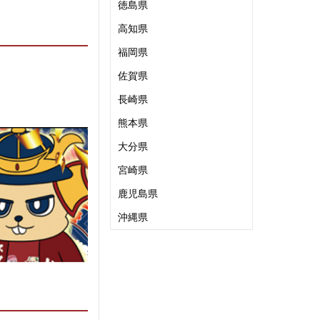
徳島県
高知県
福岡県
佐賀県
長崎県
熊本県
大分県
宮崎県
鹿児島県
沖縄県