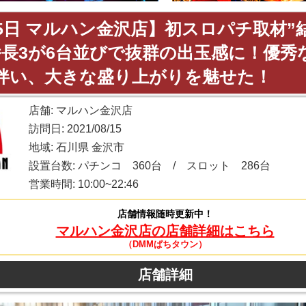
15日 マルハン金沢店】初スロパチ取材”
番長3が6台並びで抜群の出玉感に！優秀
伴い、大きな盛り上がりを魅せた！
店舗: マルハン金沢店
訪問日: 2021/08/15
地域: 石川県 金沢市
設置台数: パチンコ 360台 / スロット 286台
営業時間: 10:00~22:46
店舗情報随時更新中！
マルハン金沢店の店舗詳細はこちら
（DMMぱちタウン）
店舗詳細