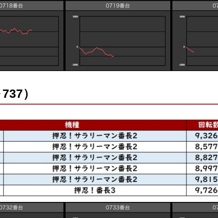
～737）