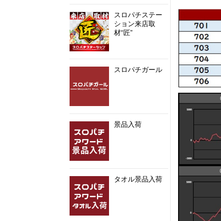
スロパチステー
ション来店取
材“匠”
スロパチガール
景品入荷
タオル景品入荷