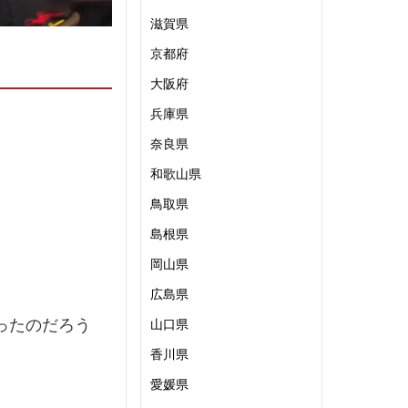
滋賀県
京都府
大阪府
兵庫県
奈良県
和歌山県
鳥取県
島根県
岡山県
広島県
ったのだろう
山口県
香川県
愛媛県