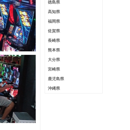
徳島県
高知県
福岡県
佐賀県
長崎県
熊本県
大分県
宮崎県
鹿児島県
沖縄県