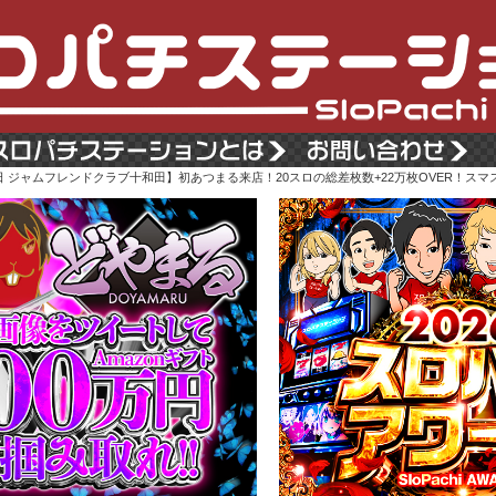
16日 ジャムフレンドクラブ十和田】初あつまる来店！20スロの総差枚数+22万枚OVER！