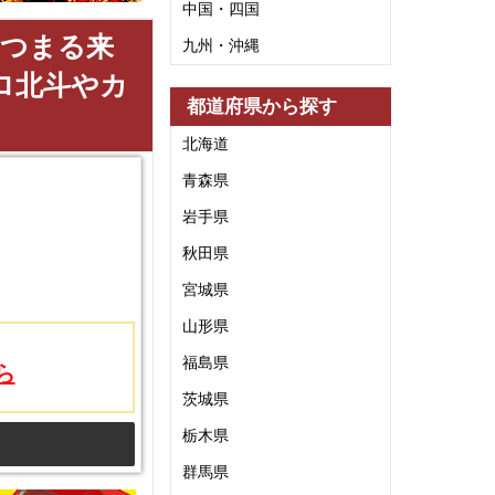
中国・四国
あつまる来
九州・沖縄
スロ北斗やカ
都道府県から探す
北海道
青森県
岩手県
秋田県
宮城県
山形県
福島県
ら
茨城県
栃木県
群馬県