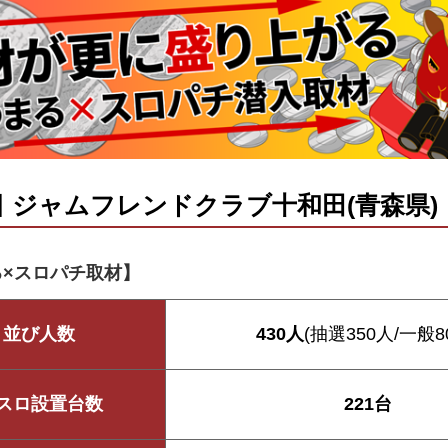
6日 ジャムフレンドクラブ十和田(青森県)
×スロパチ取材】
並び人数
430人
(抽選350人/一般8
0スロ設置台数
221台