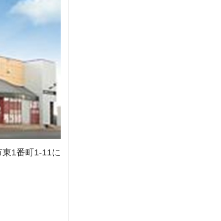
1番町1-11に