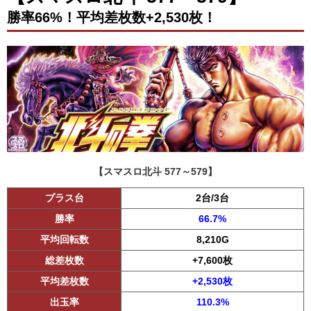
勝率66%！平均差枚数+2,530枚！
【スマスロ北斗 577～579】
プラス台
2台/3台
勝率
66.7%
平均回転数
8,210G
総差枚数
+7,600枚
平均差枚数
+2,530枚
出玉率
110.3%