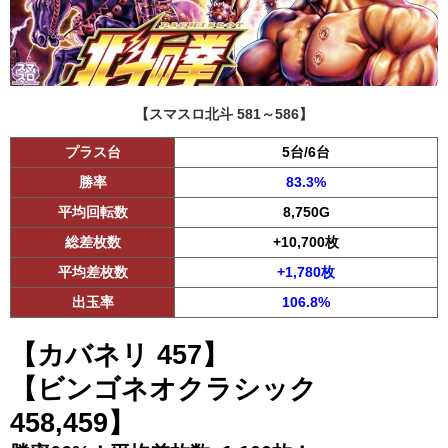
【スマスロ北斗 581～586】
プラス台
5台/6台
勝率
83.3%
平均回転数
8,750G
総差枚数
+10,700枚
平均差枚数
+1,780枚
出玉率
106.8%
【カバネリ 457】
【ビンゴネオクラシック
458,459】