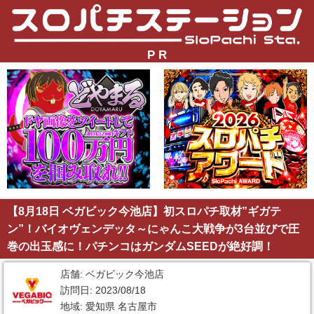
P R
【8月18日 ベガビック今池店】初スロパチ取材”ギガテ
ン”！バイオヴェンデッタ～にゃんこ大戦争が3台並びで圧
巻の出玉感に！パチンコはガンダムSEEDが絶好調！
店舗: ベガビック今池店
訪問日: 2023/08/18
地域: 愛知県 名古屋市