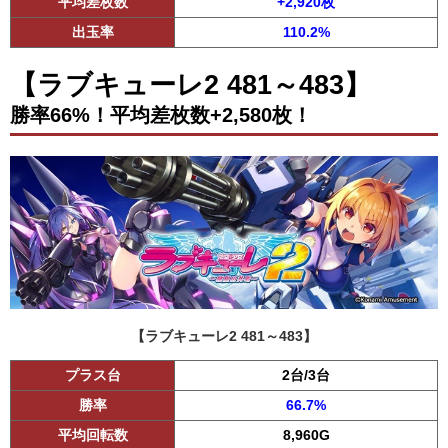
平均差枚数
+2,920枚
出玉率
110.2%
【ラブキューレ2 481～483】
勝率66%！平均差枚数+2,580枚！
【ラブキューレ2 481～483】
プラス台
2台/3台
勝率
66.7%
平均回転数
8,960G