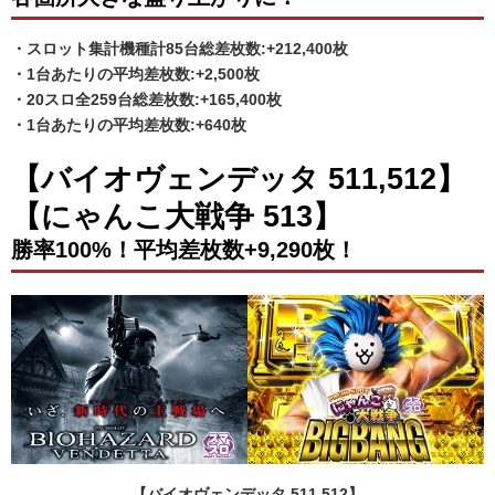
・スロット集計機種計85台総差枚数:
+212,400枚
・1台あたりの平均差枚数:+2,500枚
・20スロ全259台総差枚数:+165,400枚
・1台あたりの平均差枚数:+640枚
【バイオヴェンデッタ 511,512】
【にゃんこ大戦争 513】
勝率100%！平均差枚数+9,290枚！
【バイオヴェンデッタ 511,512】