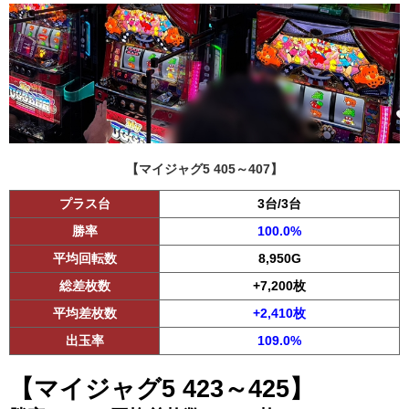
【マイジャグ5 405～407】
プラス台
3台/3台
勝率
100.0%
平均回転数
8,950G
総差枚数
+7,200枚
平均差枚数
+2,410枚
出玉率
109.0%
【マイジャグ5 423～425】