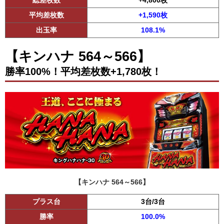
平均差枚数
+1,590枚
出玉率
108.1%
【キンハナ 564～566】
勝率100%！平均差枚数+1,780枚！
【キンハナ 564～566】
プラス台
3台/3台
勝率
100.0%