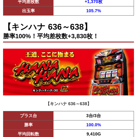
平均差枚数
+1,370枚
出玉率
105.7%
【キンハナ 636～638】
勝率100%！平均差枚数+3,830枚！
【キンハナ 636～638】
プラス台
3台/3台
勝率
100.0%
平均回転数
9,410G