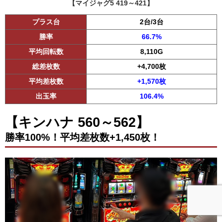
【マイジャグ5 419～421】
プラス台
2台/3台
勝率
66.7%
平均回転数
8,110G
総差枚数
+4,700枚
平均差枚数
+1,570枚
出玉率
106.4%
【キンハナ 560～562】
勝率100%！平均差枚数+1,450枚！