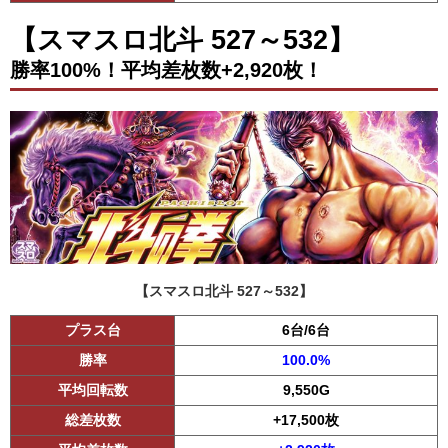
【スマスロ北斗 527～532】
勝率100%！平均差枚数+2,920枚！
【スマスロ北斗 527～532】
プラス台
6台/6台
勝率
100.0%
平均回転数
9,550G
総差枚数
+17,500枚