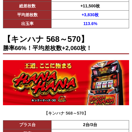
総差枚数
+11,500枚
平均差枚数
+3,830枚
出玉率
113.6%
【キンハナ 568～570】
勝率66%！平均差枚数+2,060枚！
【キンハナ 568～570】
プラス台
2台/3台