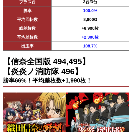
プラス台
3台/3台
勝率
100.0%
平均回転数
8,800G
総差枚数
+6,900枚
平均差枚数
+2,300枚
出玉率
108.7%
【信奈全国版 494,495】
【炎炎ノ消防隊 496】
勝率66%！平均差枚数+1,990枚！