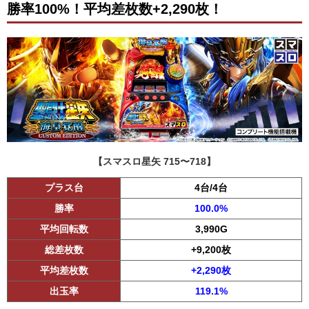
勝率100%！平均差枚数+2,290枚！
【スマスロ星矢 715〜718】
プラス台
4台/4台
勝率
100.0%
平均回転数
3,990G
総差枚数
+9,200枚
平均差枚数
+2,290枚
出玉率
119.1%