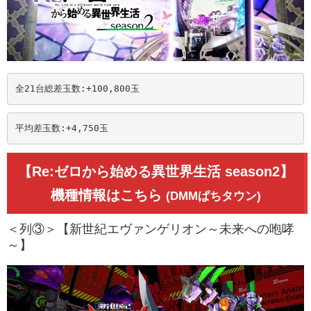
全21台総差玉数:+100,800玉
平均差玉数:+4,750玉
【Re:ゼロから始める異世界生活 season2】
機種情報はこちら
(DMMぱちタウン)
＜列③＞【新世紀エヴァンゲリオン～未来への咆哮
～】