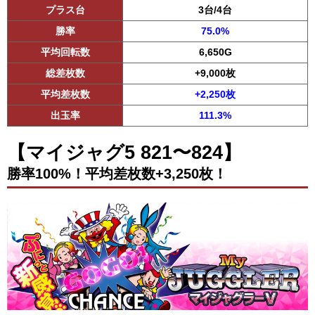
プラス台
3台/4台
勝率
75.0%
平均回転数
6,650G
総差枚数
+9,000枚
平均差枚数
+2,250枚
出玉率
111.3%
【マイジャグ5 821〜824】
勝率100%！平均差枚数+3,250枚！