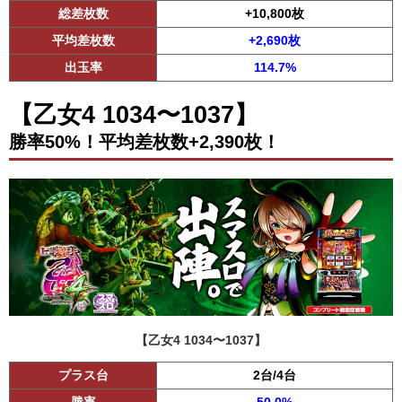
総差枚数
+10,800枚
平均差枚数
+2,690枚
出玉率
114.7%
【乙女4 1034〜1037】
勝率50%！平均差枚数+2,390枚！
【乙女4 1034〜1037】
プラス台
2台/4台
勝率
50.0%