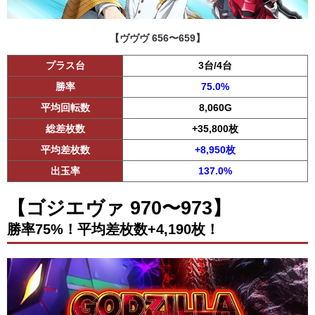
【ヴヴヴ 656〜659】
プラス台
3台/4台
勝率
75.0%
平均回転数
8,060G
総差枚数
+35,800枚
平均差枚数
+8,950枚
出玉率
137.0%
【ゴジエヴァ 970〜973】
勝率75%！平均差枚数+4,190枚！