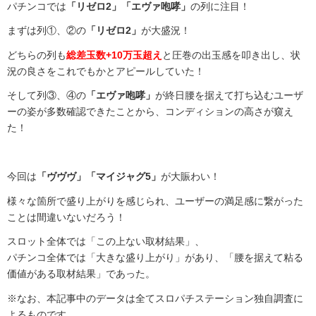
パチンコでは
「リゼロ2」「エヴァ咆哮」
の列に注目！
まずは列①、②の
「リゼロ2」
が大盛況！
どちらの列も
総差玉数+10万玉超え
と圧巻の出玉感を叩き出し、状
況の良さをこれでもかとアピールしていた！
そして列③、④の
「エヴァ咆哮」
が終日腰を据えて打ち込むユーザ
ーの姿が多数確認できたことから、コンディションの高さが窺え
た！
今回は
「ヴヴヴ」「マイジャグ5」
が大賑わい！
様々な箇所で盛り上がりを感じられ、ユーザーの満足感に繋がった
ことは間違いないだろう！
スロット全体では「この上ない取材結果」、
パチンコ全体では「大きな盛り上がり」があり、「腰を据えて粘る
価値がある取材結果」であった。
※なお、本記事中のデータは全てスロパチステーション独自調査に
よるものです。