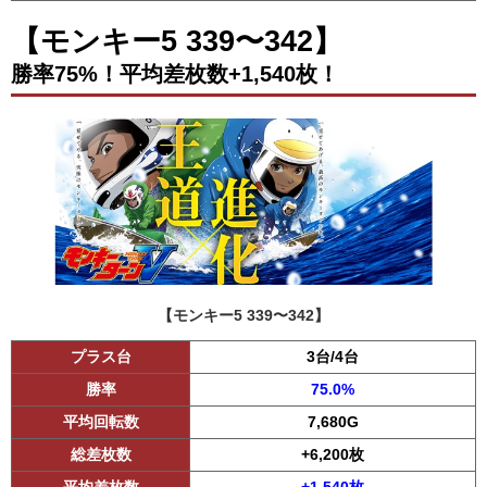
【モンキー5 339〜342】
勝率75%！平均差枚数+1,540枚！
【モンキー5 339〜342】
プラス台
3台/4台
勝率
75.0%
平均回転数
7,680G
総差枚数
+6,200枚