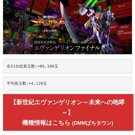
全21台総差玉数:+86,100玉
平均差玉数:+4,120玉
【新世紀エヴァンゲリオン～未来への咆哮
～】
機種情報はこちら
(DMMぱちタウン)