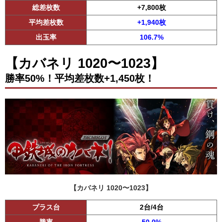
総差枚数
+7,800枚
平均差枚数
+1,940枚
出玉率
106.7%
【カバネリ 1020〜1023】
勝率50%！平均差枚数+1,450枚！
【カバネリ 1020〜1023】
プラス台
2台/4台
勝率
50.0%