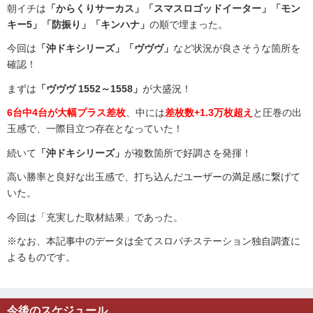
朝イチは
「からくりサーカス」「スマスロゴッドイーター」「モン
キー5」「防振り」「キンハナ」
の順で埋まった。
今回は
「沖ドキシリーズ」「ヴヴヴ」
など状況が良さそうな箇所を
確認！
まずは
「ヴヴヴ 1552～1558」
が大盛況！
6台中4台が大幅プラス差枚
、中には
差枚数+1.3万枚超え
と圧巻の出
玉感で、一際目立つ存在となっていた！
続いて
「沖ドキシリーズ」
が複数箇所で好調さを発揮！
高い勝率と良好な出玉感で、打ち込んだユーザーの満足感に繋げて
いた。
今回は「充実した取材結果」であった。
※なお、本記事中のデータは全てスロパチステーション独自調査に
よるものです。
今後のスケジュール