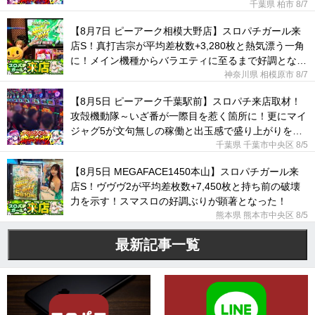
た！
千葉県 柏市
8/7
【8月7日 ピーアーク相模大野店】スロパチガール来
店S！真打吉宗が平均差枚数+3,280枚と熱気漂う一角
に！メイン機種からバラエティに至るまで好調となっ
た！
神奈川県 相模原市
8/7
【8月5日 ピーアーク千葉駅前】スロパチ来店取材！
攻殻機動隊～いざ番が一際目を惹く箇所に！更にマイ
ジャグ5が文句無しの稼働と出玉感で盛り上がりを後
押しした！
千葉県 千葉市中央区
8/5
【8月5日 MEGAFACE1450本山】スロパチガール来
店S！ヴヴヴ2が平均差枚数+7,450枚と持ち前の破壊
力を示す！スマスロの好調ぶりが顕著となった！
熊本県 熊本市中央区
8/5
最新記事一覧