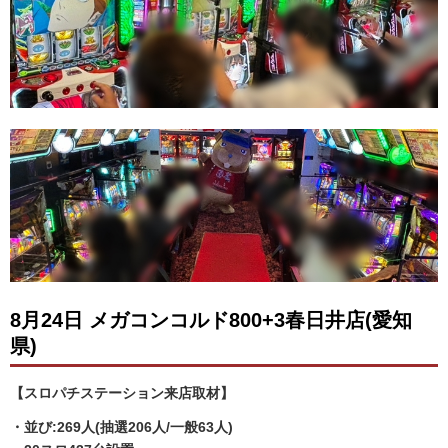
8月24日 メガコンコルド800+3春日井店(愛知
県)
【スロパチステーション来店取材】
・並び:269人(抽選206人/一般63人)