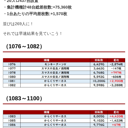
・20スロ437台設置
・集計機種計48
台総差枚数:+75,360枚
・1台あたりの平均差枚数:+1,570枚
並びは269人に！
それでは早速結果を見ていこう！
（1076～1082）
（1083～1100）