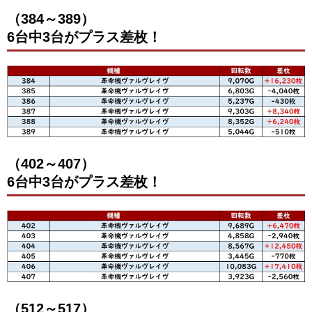
（384～389）
6台中3台がプラス差枚！
（402～407）
6台中3台がプラス差枚！
（512～517）