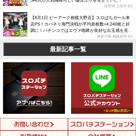
長野県 上田市
8/1
【8月1日 ピーアーク相模大野店】スロぱちガール来
店PS！カバネリ海門決戦が平均差枚数+4,240枚と好
調に！パチンコではエヴァ咆哮が良好な出玉感を見せ
た！
神奈川県 相模原市
8/1
最新記事一覧