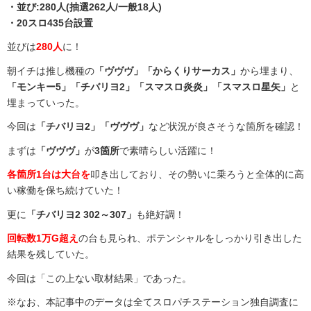
・並び:280人(抽選262人/一般18人)
・20スロ435台設置
並びは
280人
に！
朝イチは推し機種の
「ヴヴヴ」「からくりサーカス」
から埋まり、
「モンキー5」「チバリヨ2」「スマスロ炎炎」「スマスロ星矢」
と
埋まっていった。
今回は
「チバリヨ2」「ヴヴヴ」
など状況が良さそうな箇所を確認！
まずは
「ヴヴヴ」
が
3箇所
で素晴らしい活躍に！
各箇所1台は大台を
叩き出しており、その勢いに乗ろうと全体的に高
い稼働を保ち続けていた！
更に
「チバリヨ2 302～307」
も絶好調！
回転数1万G超え
の台も見られ、ポテンシャルをしっかり引き出した
結果を残していた。
今回は「この上ない取材結果」であった。
※なお、本記事中のデータは全てスロパチステーション独自調査に