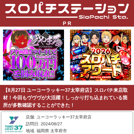
P R
【8月27日 ユーコーラッキー37太宰府店】スロパチ来店取
材！今回もヴヴヴが大活躍！しっかり打ち込まれている箇
所が多数確認することができた！
店舗: ユーコーラッキー37太宰府店
訪問日: 2024/08/27
地域: 福岡県 太宰府市