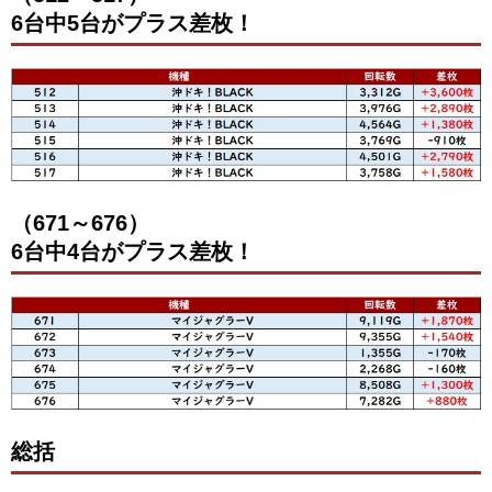
6台中5台がプラス差枚！
（671～676）
6台中4台がプラス差枚！
総括