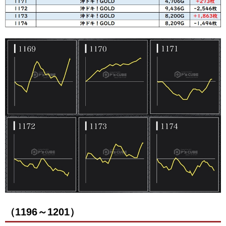
（1196～1201）