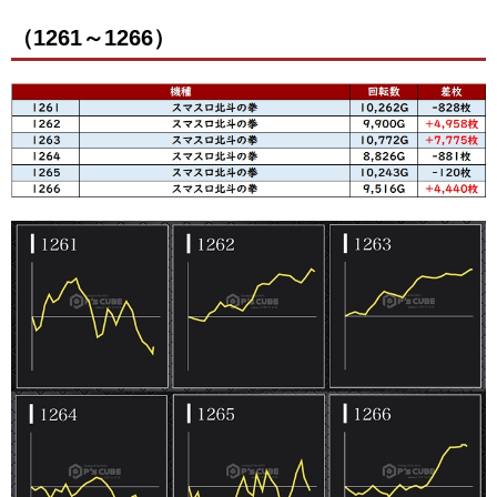
（1261～1266）