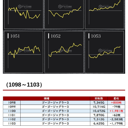
（1098～1103）