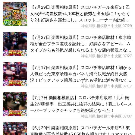
【7月29日 楽園相模原店】スロパチガール来店S！乙
女5が平均差枚数+4,100枚と優秀な出玉感に！からく
り2も好調さを露わにし、スロットコーナー内は終日
大盛況に！
神奈川県 相模原市中央区 07/29
【7月27日 楽園相模原店】スロパチ来店取材！東京喰
種が全台プラス差枚を記録し、好調さをアピール！A
タイプからも熱気が感じられるような店内状況となっ
ていた！
神奈川県 相模原市中央区 07/27
【7月17日 楽園相模原店】スロパチ来店取材！朝から
人気だった東京喰種やカバネリ海門決戦が終日大盛
況！ピックアップ箇所はいずれも活気に満ち溢れてい
た！
神奈川県 相模原市中央区 07/17
【7月7日 楽園相模原店】スロパチ来店取材！北斗転
生2が稼働率・出玉感共に抜群の結果に！戦コレ6～ス
ーパーブラックジャックも絶好調となった！
神奈川県 相模原市中央区 07/07
【6月29日 楽園相模原店】スロパチガール来店S！東
京喰種が平均差枚数+5,050枚を叩き出す！スマスロハ