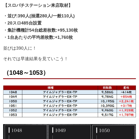
【スロパチステーション来店取材】
・並び:390人(抽選280人/一般110人)
・20スロ485台設置
・集計機種計54
台総差枚数:+95,130枚
・1台あたりの平均差枚数:+1,760枚
並びは390人に！
それでは早速結果を見ていこう！
（1048～1053）