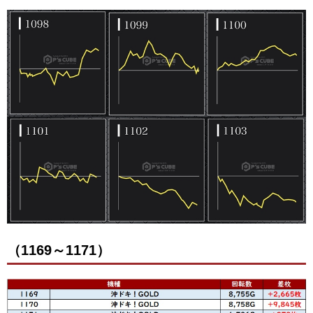
（1169～1171）