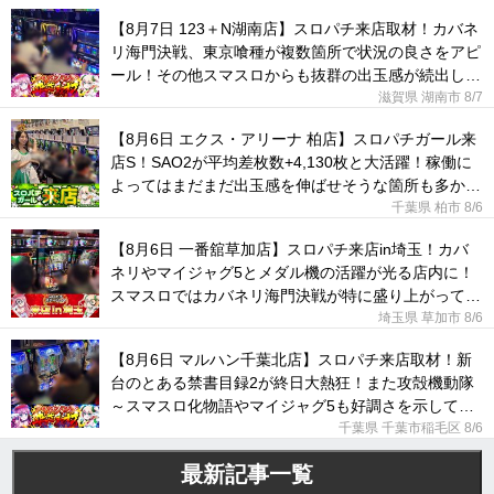
【8月7日 123＋N湖南店】スロパチ来店取材！カバネ
リ海門決戦、東京喰種が複数箇所で状況の良さをアピ
ール！その他スマスロからも抜群の出玉感が続出して
いた！
滋賀県 湖南市
8/7
【8月6日 エクス・アリーナ 柏店】スロパチガール来
店S！SAO2が平均差枚数+4,130枚と大活躍！稼働に
よってはまだまだ出玉感を伸ばせそうな箇所も多かっ
た！
千葉県 柏市
8/6
【8月6日 一番舘草加店】スロパチ来店in埼玉！カバ
ネリやマイジャグ5とメダル機の活躍が光る店内に！
スマスロではカバネリ海門決戦が特に盛り上がってい
た！
埼玉県 草加市
8/6
【8月6日 マルハン千葉北店】スロパチ来店取材！新
台のとある禁書目録2が終日大熱狂！また攻殻機動隊
～スマスロ化物語やマイジャグ5も好調さを示してい
た！
千葉県 千葉市稲毛区
8/6
最新記事一覧