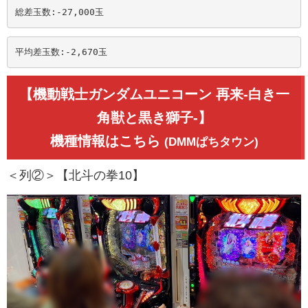
総差玉数:-27,000玉
平均差玉数:-2,670玉
【機動戦士ガンダムユニコーン 再来‐白き一
角獣と黒き獅子‐】
機種情報はこちら
(DMMぱちタウン)
＜列②＞【北斗の拳10】