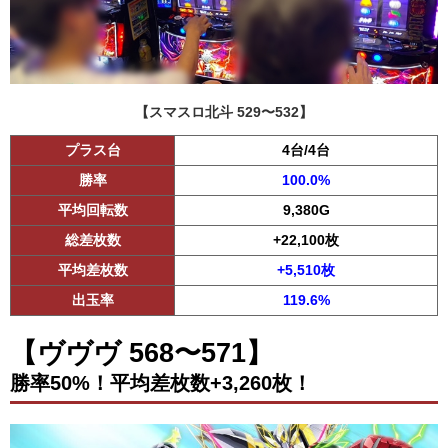
【スマスロ北斗 529〜532】
プラス台
4台/4台
勝率
100.0%
平均回転数
9,380G
総差枚数
+22,100枚
平均差枚数
+5,510枚
出玉率
119.6%
【ヴヴヴ 568〜571】
勝率50%！平均差枚数+3,260枚！