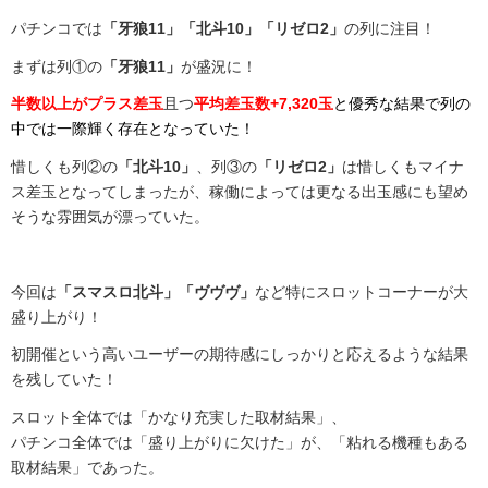
パチンコでは
「牙狼11」「北斗10」「リゼロ2」
の列に注目！
まずは列①の
「牙狼11」
が盛況に！
半数以上がプラス差玉
且つ
平均差玉数+7,320玉
と優秀な結果で列の
中では一際輝く存在となっていた！
惜しくも列②の
「北斗10」
、列③の
「リゼロ2」
は惜しくもマイナ
ス差玉となってしまったが、稼働によっては更なる出玉感にも望め
そうな雰囲気が漂っていた。
今回は
「スマスロ北斗」「ヴヴヴ」
など特にスロットコーナーが大
盛り上がり！
初開催という高いユーザーの期待感にしっかりと応えるような結果
を残していた！
スロット全体では「かなり充実した取材結果」、
パチンコ全体では「盛り上がりに欠けた」が、「粘れる機種もある
取材結果」であった。