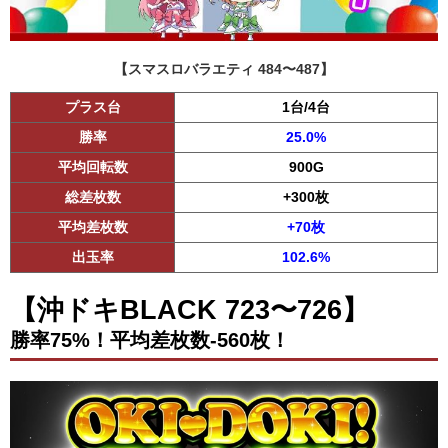
【スマスロバラエティ 484〜487】
プラス台
1台/4台
勝率
25.0%
平均回転数
900G
総差枚数
+300枚
平均差枚数
+70枚
出玉率
102.6%
【沖ドキBLACK 723〜726】
勝率75%！平均差枚数-560枚！