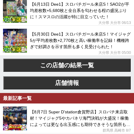
【6月13日 Dee1】スロパチガール来店S！SAO2が平
均差枚数+5,680枚と全台系を匂わせる程の盛況ぶり
に！スマスロの活躍が特に目立っていた！
大分県 大分市 06/13
【5月30日 Dee1】スロパチガール来店S！マイジャグ
5が平均差枚数+2,770枚と高い稼働率を記録！機種跨
ぎで好調さを示す箇所も多く見受けられた！
大分県 大分市 05/30
この店舗の結果一覧
店舗情報
最新記事一覧
【8月7日 Super D’station倉賀野店】スロパチ来店取
材！マイジャグ5やカバネリ海門決戦が大盛況！稼働
によっては更なる出玉感にも期待できそうな箇所も見
られた！
群馬県 高崎市
8/7