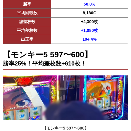
勝率
50.0%
平均回転数
8,180G
総差枚数
+4,300枚
平均差枚数
+1,080枚
出玉率
104.4%
【モンキー5 597〜600】
勝率25%！平均差枚数+610枚！
【モンキー5 597〜600】