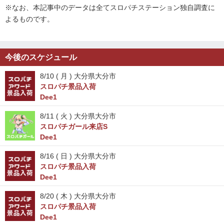
※なお、本記事中のデータは全てスロパチステーション独自調査に
よるものです。
今後のスケジュール
8/10 (
月
) 大分県大分市
スロパチ景品入荷
Dee1
8/11 (
火
) 大分県大分市
スロパチガール来店S
Dee1
8/16 (
日
) 大分県大分市
スロパチ景品入荷
Dee1
8/20 (
木
) 大分県大分市
スロパチ景品入荷
Dee1