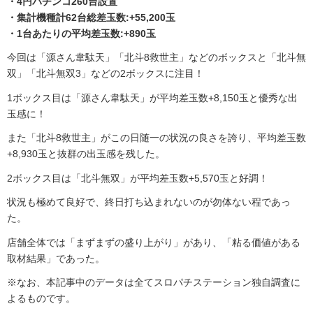
・4円パチンコ260台設置
・集計機種計62台総差玉数:+55,200玉
・1台あたりの平均差玉数:+890玉
今回は「源さん韋駄天」「北斗8救世主」などのボックスと「北斗無
双」「北斗無双3」などの2ボックスに注目！
1ボックス目は「源さん韋駄天」が平均差玉数+8,150玉と優秀な出
玉感に！
また「北斗8救世主」がこの日随一の状況の良さを誇り、平均差玉数
+8,930玉と抜群の出玉感を残した。
2ボックス目は「北斗無双」が平均差玉数+5,570玉と好調！
状況も極めて良好で、終日打ち込まれないのが勿体ない程であっ
た。
店舗全体では「まずまずの盛り上がり」があり、「粘る価値がある
取材結果」であった。
※なお、本記事中のデータは全てスロパチステーション独自調査に
よるものです。