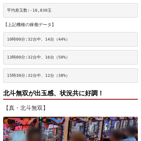
平均差玉数:-10,830
玉
【上記機種の稼働データ】
10時00分:32台中、14台（44%）
13時00分:32台中、16台（50%）
15時30分:32台中、12台（38%）
北斗無双が出玉感、状況共に好調！
【真・北斗無双】