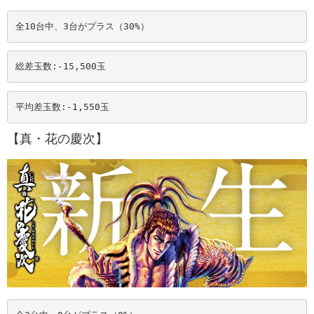
全10台中、3台がプラス（30%）
総差玉数:-15,500
玉
平均差玉数:-1,550
玉
【真・花の慶次】