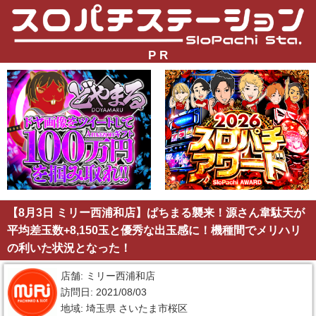
P R
【8月3日 ミリー西浦和店】ぱちまる襲来！源さん韋駄天が
平均差玉数+8,150玉と優秀な出玉感に！機種間でメリハリ
の利いた状況となった！
店舗: ミリー西浦和店
訪問日: 2021/08/03
地域: 埼玉県 さいたま市桜区