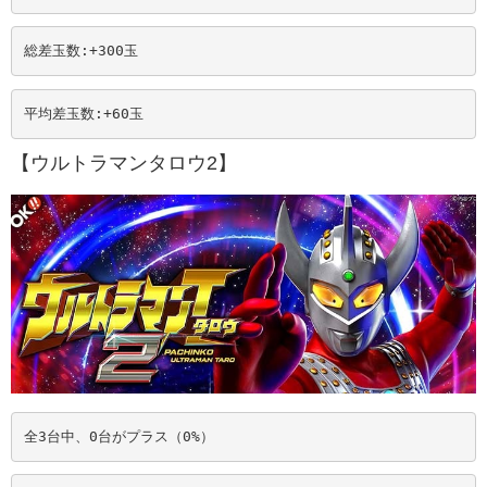
総差玉数:+300
玉
平均差玉数:+60
玉
【ウルトラマンタロウ2】
全3台中、0台がプラス（0%）