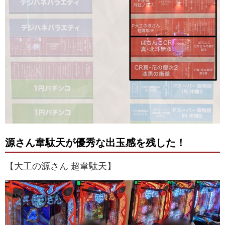
源さん韋駄天が優秀な出玉感を残した！
【大工の源さん 超韋駄天】