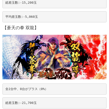
総差玉数:-15,200
玉
平均差玉数:-5,060
玉
【蒼天の拳 双龍】
全2台中、0台がプラス（0%）
総差玉数:-21,700
玉