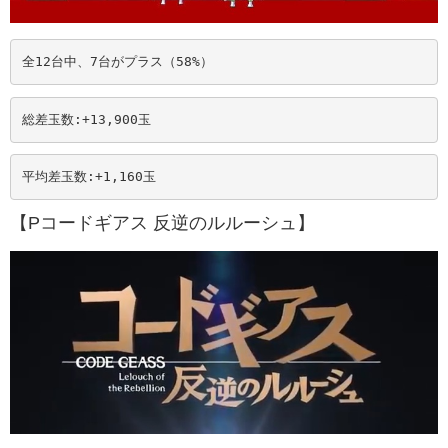
全12台中、7台がプラス（58%）
総差玉数:+13,900
玉
平均差玉数:+1,160
玉
【Pコードギアス 反逆のルルーシュ】