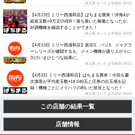
埼玉県 さいたま市桜区 05/23
【4月23日 ミリー西浦和店】ぱちまる襲来！沖海4が
総差玉数+9万玉OVER！落ち着いた稼働となったが、
好調機種を確認することができた！
埼玉県 さいたま市桜区 04/23
【4月13日 ミリー西浦和店】政宗3、バジ3、ジャグラ
ーシリーズが健闘するも、メイン機種が盛り上がりに
欠けいまひとつな結果に。
埼玉県 さいたま市桜区 04/13
【4月3日 ミリー西浦和店】ぱちまる襲来！今回も慶
次漆黒が平均差玉数+18,040玉と圧巻の出玉感を記
録！機種ごとにメリハリの利いた状況となった！
埼玉県 さいたま市桜区 04/03
この店舗の結果一覧
店舗情報