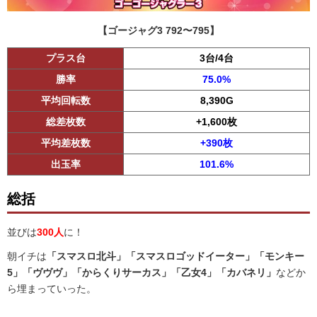
【ゴージャグ3 792〜795】
プラス台
3台/4台
勝率
75.0%
平均回転数
8,390G
総差枚数
+1,600枚
平均差枚数
+390枚
出玉率
101.6%
総括
並びは
300人
に！
朝イチは
「スマスロ北斗」「スマスロゴッドイーター」「モンキー
5」「ヴヴヴ」「からくりサーカス」「乙女4」「カバネリ」
などか
ら埋まっていった。