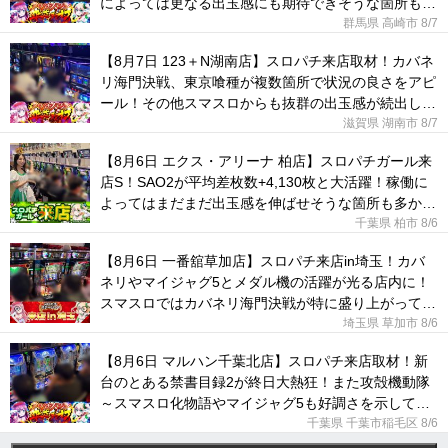
によっては更なる出玉感にも期待できそうな箇所も見
られた！
群馬県 高崎市
8/7
【8月7日 123＋N湖南店】スロパチ来店取材！カバネ
リ海門決戦、東京喰種が複数箇所で状況の良さをアピ
ール！その他スマスロからも抜群の出玉感が続出して
いた！
滋賀県 湖南市
8/7
【8月6日 エクス・アリーナ 柏店】スロパチガール来
店S！SAO2が平均差枚数+4,130枚と大活躍！稼働に
よってはまだまだ出玉感を伸ばせそうな箇所も多かっ
た！
千葉県 柏市
8/6
【8月6日 一番舘草加店】スロパチ来店in埼玉！カバ
ネリやマイジャグ5とメダル機の活躍が光る店内に！
スマスロではカバネリ海門決戦が特に盛り上がってい
た！
埼玉県 草加市
8/6
【8月6日 マルハン千葉北店】スロパチ来店取材！新
台のとある禁書目録2が終日大熱狂！また攻殻機動隊
～スマスロ化物語やマイジャグ5も好調さを示してい
た！
千葉県 千葉市稲毛区
8/6