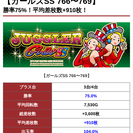
【ガールズSS 766〜769】
勝率75%！平均差枚数+910枚！
【ガールズSS 766〜769】
プラス台
3台/4台
勝率
75.0%
平均回転数
7,530G
総差枚数
+3,600枚
平均差枚数
+910枚
出玉率
104.0%