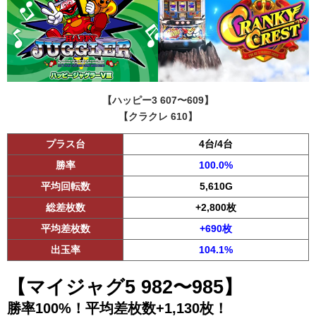
【ハッピー3 607〜609】
【クラクレ 610】
プラス台
4台/4台
勝率
100.0%
平均回転数
5,610G
総差枚数
+2,800枚
平均差枚数
+690枚
出玉率
104.1%
【マイジャグ5 982〜985】
勝率100%！平均差枚数+1,130枚！