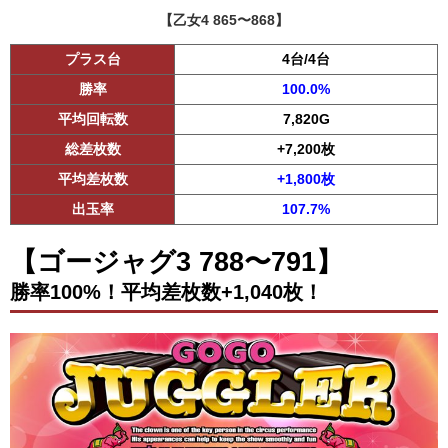
【乙女4 865〜868】
プラス台
4台/4台
勝率
100.0%
平均回転数
7,820G
総差枚数
+7,200枚
平均差枚数
+1,800枚
出玉率
107.7%
【ゴージャグ3 788〜791】
勝率100%！平均差枚数+1,040枚！