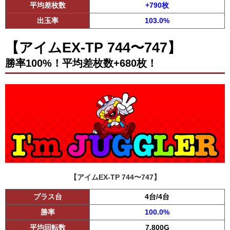
平均差枚数
+790枚
出玉率
103.0%
【アイムEX-TP 744〜747】
勝率100%！平均差枚数+680枚！
【アイムEX-TP 744〜747】
プラス台
4台/4台
勝率
100.0%
平均回転数
7,800G