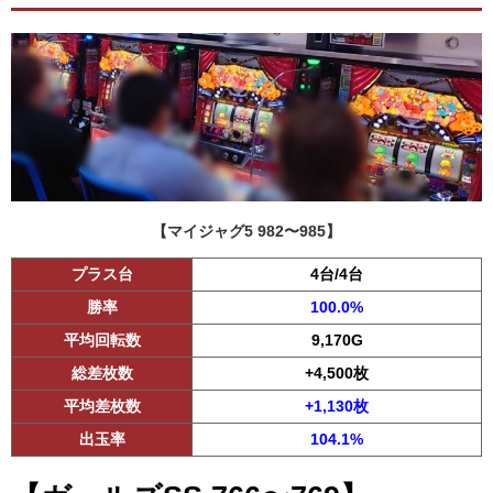
【マイジャグ5 982〜985】
プラス台
4台/4台
勝率
100.0%
平均回転数
9,170G
総差枚数
+4,500枚
平均差枚数
+1,130枚
出玉率
104.1%