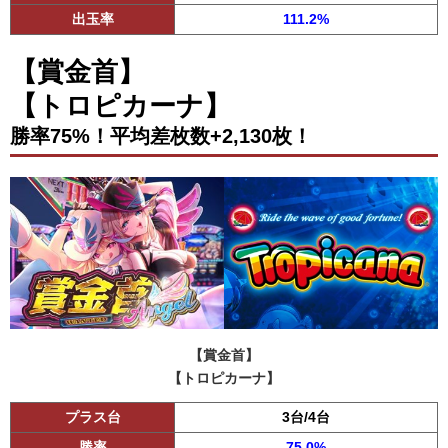
出玉率
111.2%
【賞金首】
【トロピカーナ】
勝率75%！平均差枚数+2,130枚！
【賞金首】
【トロピカーナ】
プラス台
3台/4台
勝率
75.0%