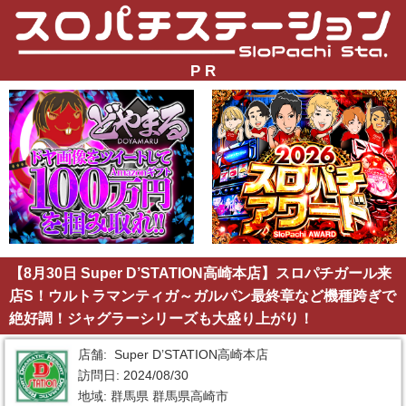
P R
【8月30日 Super D’STATION高崎本店】スロパチガール来
店S！ウルトラマンティガ～ガルパン最終章など機種跨ぎで
絶好調！ジャグラーシリーズも大盛り上がり！
店舗: Super D’STATION高崎本店
訪問日: 2024/08/30
地域: 群馬県 群馬県高崎市