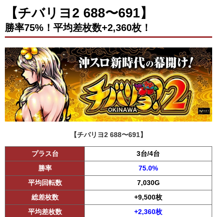
【チバリヨ2 688〜691】
勝率75%！平均差枚数+2,360枚！
【チバリヨ2 688〜691】
プラス台
3台/4台
勝率
75.0%
平均回転数
7,030G
総差枚数
+9,500枚
平均差枚数
+2,360枚