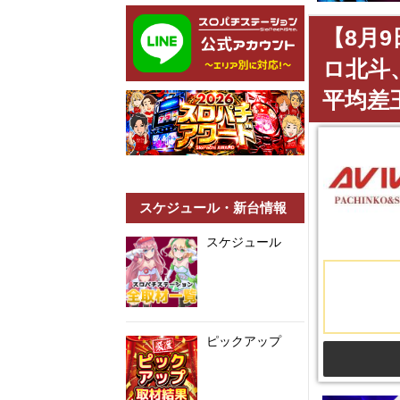
【8月
ロ北斗
平均差
スケジュール・新台情報
スケジュール
ピックアップ