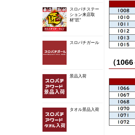
スロパチステー
ション来店取
材“匠”
スロパチガール
（1066
景品入荷
タオル景品入荷