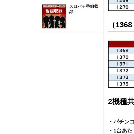
スロパチ番組収
録
（1368
@SloPachi_Staさんのツイート
2機種
・パチンコ
・1台あた