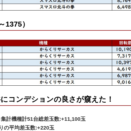
～1375）
共にコンデションの良さが窺えた！
集計機種計51台総差玉数:+11,100玉
りの平均差玉数:+220玉