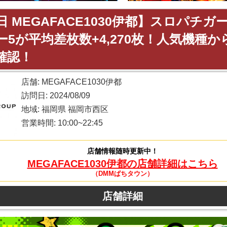
日 MEGAFACE1030伊都】スロパチガ
ー5が平均差枚数+4,270枚！人気機種
確認！
店舗: MEGAFACE1030伊都
訪問日: 2024/08/09
地域: 福岡県 福岡市西区
営業時間: 10:00~22:45
店舗情報随時更新中！
MEGAFACE1030伊都の店舗詳細はこちら
（DMMぱちタウン）
店舗詳細