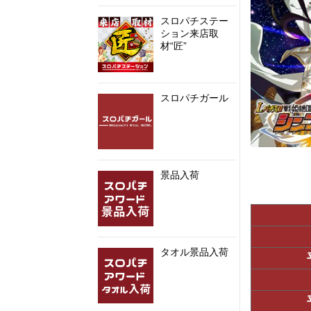
スロパチステー
ション来店取
材“匠”
スロパチガール
景品入荷
タオル景品入荷