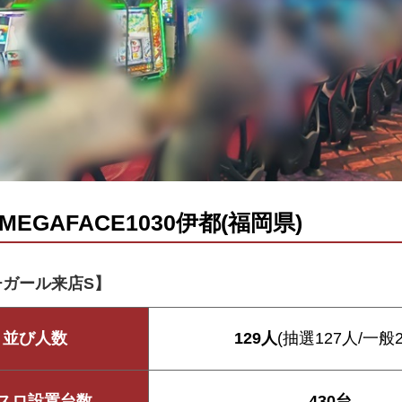
 MEGAFACE1030伊都(福岡県)
ガール来店S】
並び人数
129人
(抽選127人/一般
0スロ設置台数
430台