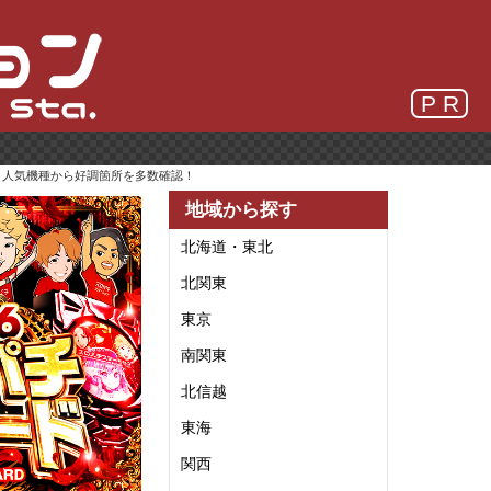
P R
70枚！人気機種から好調箇所を多数確認！
地域から探す
北海道・東北
北関東
東京
南関東
北信越
東海
関西