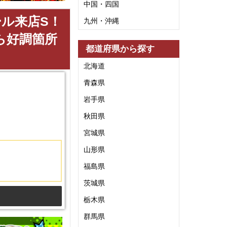
中国・四国
ール来店S！
九州・沖縄
から好調箇所
都道府県から探す
北海道
青森県
岩手県
秋田県
宮城県
山形県
福島県
茨城県
栃木県
群馬県