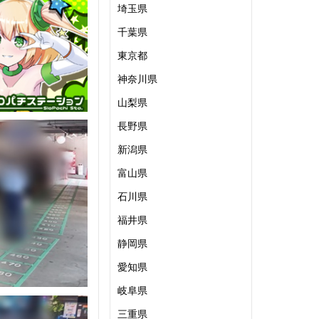
埼玉県
千葉県
東京都
神奈川県
山梨県
長野県
新潟県
富山県
石川県
福井県
静岡県
愛知県
岐阜県
三重県