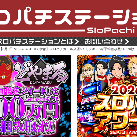
 【8月9日 MEGAFACE1030伊都】スロパチガール来店S！モンキー5が平均差枚数+4,2