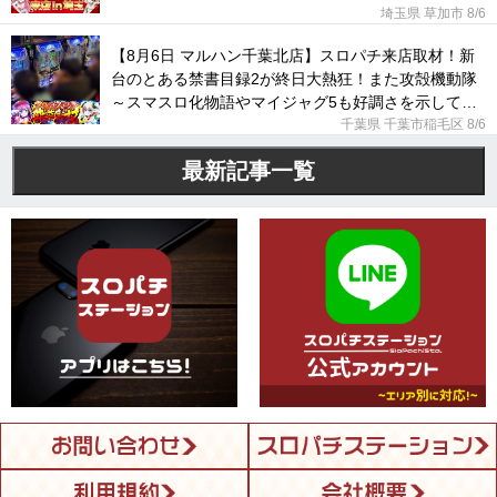
た！
埼玉県 草加市
8/6
【8月6日 マルハン千葉北店】スロパチ来店取材！新
台のとある禁書目録2が終日大熱狂！また攻殻機動隊
～スマスロ化物語やマイジャグ5も好調さを示してい
た！
千葉県 千葉市稲毛区
8/6
最新記事一覧