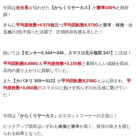
今回は
全台系
を匂わせた
【からくりサーカス】
が
勝率100%
と
絶好
調！
さらに
平均差枚数+4,570枚
且つ
平均回転数8,570G
と勝率・稼働・出
玉感
の3拍子揃った活躍で、圧倒的存在感を示した！
続いては
【モンキー5 344〜346、スマスロ北斗無双 347】
に注目！
平均回転数8,680G
＆
平均差枚数+3,150枚
と素晴らしい成績を収め、
店内の盛り上がりに貢献していた。
また
【カバネリ 309〜312】
が
平均回転数9,230G
とぶん回され、
平
均差枚数+3,060枚
のスマスロに負けず劣らずの出玉感に繋げてい
た！
今回は
「からくりサーカス」
がスロットコーナーの主役に！
ピックアップ箇所はいずれも
稼働と勝率
が高く、状況の良さを感じ
られる結果となった。