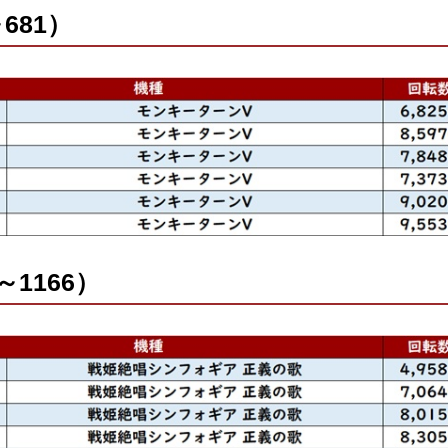
～681）
～1166）