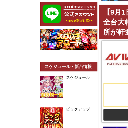
【9月
全台大
所が軒
スケジュール・新台情報
スケジュール
ピックアップ