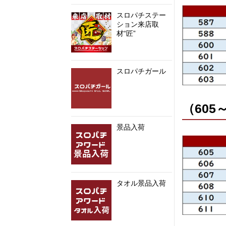
スロパチステー
ション来店取
材“匠”
スロパチガール
（605
景品入荷
タオル景品入荷