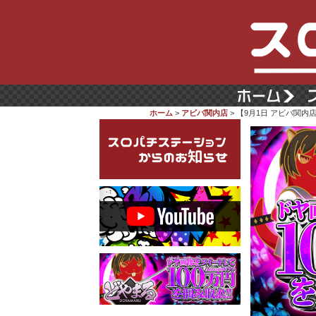
ホーム
>
アビバ関内店
> 【9月1日 アビバ