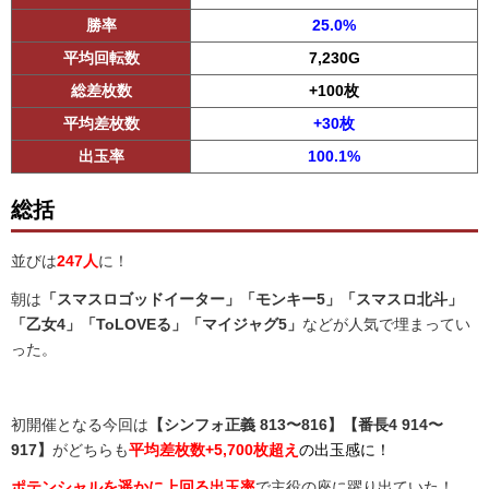
勝率
25.0%
平均回転数
7,230G
総差枚数
+100枚
平均差枚数
+30枚
出玉率
100.1%
総括
並びは
247人
に！
朝は
「スマスロゴッドイーター」「モンキー5」「スマスロ北斗」
「乙女4」「ToLOVEる」「マイジャグ5」
などが人気で埋まってい
った。
初開催となる今回は
【シンフォ正義 813〜816】【番長4 914〜
917】
がどちらも
平均差枚数
+5,700枚超え
の出玉感に！
ポテンシャルを遥かに上回る出玉率
で主役の座に躍り出ていた！