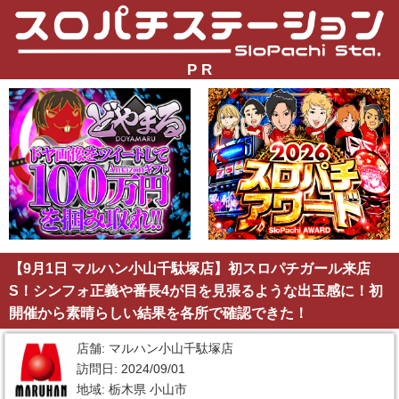
P R
【9月1日 マルハン小山千駄塚店】初スロパチガール来店
S！シンフォ正義や番長4が目を見張るような出玉感に！初
開催から素晴らしい結果を各所で確認できた！
店舗: マルハン小山千駄塚店
訪問日: 2024/09/01
地域: 栃木県 小山市