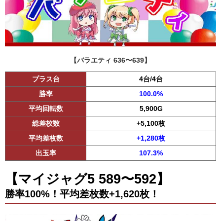
【バラエティ 636〜639】
プラス台
4台/4台
勝率
100.0%
平均回転数
5,900G
総差枚数
+5,100枚
平均差枚数
+1,280枚
出玉率
107.3%
【マイジャグ5 589〜592】
勝率100%！平均差枚数+1,620枚！