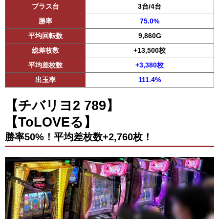
プラス台
3台/4台
勝率
75.0%
平均回転数
9,860G
総差枚数
+13,500枚
平均差枚数
+3,380枚
出玉率
111.4%
【チバリヨ2 789】
【ToLOVEる】
勝率50%！平均差枚数+2,760枚！