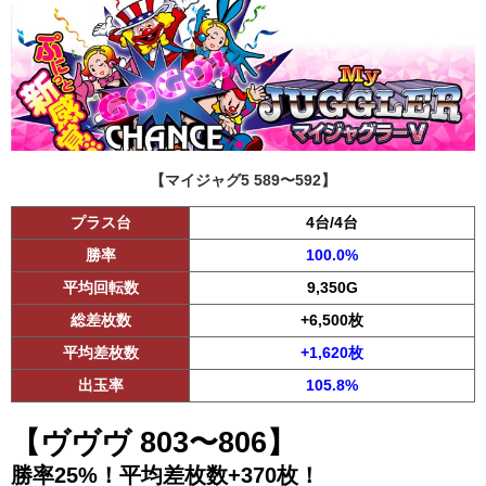
【マイジャグ5 589〜592】
プラス台
4台/4台
勝率
100.0%
平均回転数
9,350G
総差枚数
+6,500枚
平均差枚数
+1,620枚
出玉率
105.8%
【ヴヴヴ 803〜806】
勝率25%！平均差枚数+370枚！