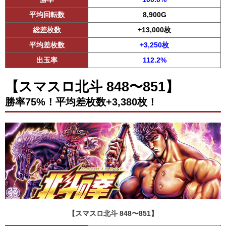
平均回転数
8,900G
総差枚数
+13,000枚
平均差枚数
+3,250枚
出玉率
112.2%
【スマスロ北斗 848〜851】
勝率75%！平均差枚数+3,380枚！
【スマスロ北斗 848〜851】