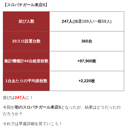
【スロパチガール来店S】
並び人数
247人
(抽選189人/一般58人)
20スロ設置台数
365台
集計機種計44台総差枚数
+97,900枚
1台あたりの平均差枚数
+2,220枚
並びは
247人
に！
今回が
初のスロパチガール来店S
となったが、結果はどうだったの
だろうか？
それでは早速詳細を見ていこう！