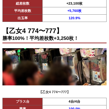
総差枚数
+23,100枚
平均差枚数
+5,760枚
出玉率
120.9%
【乙女4 774〜777】
勝率100%！平均差枚数+3,250枚！
【乙女4 774〜777】
プラス台
4台/4台
勝率
100.0%