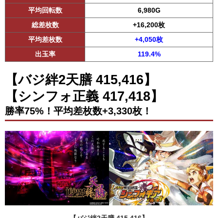
平均回転数
6,980G
総差枚数
+16,200枚
平均差枚数
+4,050枚
出玉率
119.4%
【バジ絆2天膳 415,416】
【シンフォ正義 417,418】
勝率75%！平均差枚数+3,330枚！