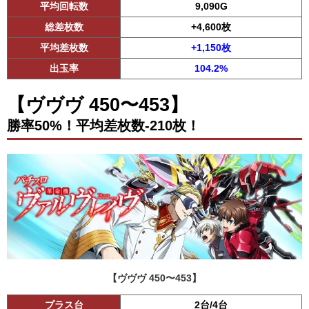
平均回転数
9,090G
総差枚数
+4,600枚
平均差枚数
+1,150枚
出玉率
104.2%
【ヴヴヴ 450〜453】
勝率50%！平均差枚数-210枚！
【ヴヴヴ 450〜453】
プラス台
2台/4台