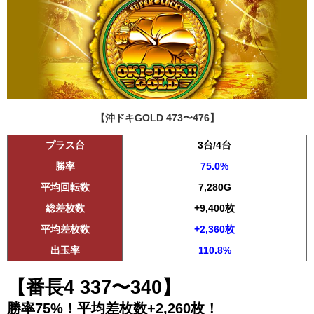
【沖ドキGOLD 473〜476】
プラス台
3台/4台
勝率
75.0%
平均回転数
7,280G
総差枚数
+9,400枚
平均差枚数
+2,360枚
出玉率
110.8%
【番長4 337〜340】
勝率75%！平均差枚数+2,260枚！