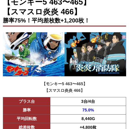
【モンキー5 463〜465】
【スマスロ炎炎 466】
勝率75%！平均差枚数+1,200枚！
【モンキー5 463〜465】
【スマスロ炎炎 466】
プラス台
3台/4台
勝率
75.0%
平均回転数
8,440G
総差枚数
+4,800枚