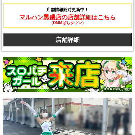
店舗情報随時更新中！
マルハン黒磯店の店舗詳細はこちら
（DMMぱちタウン）
店舗詳細