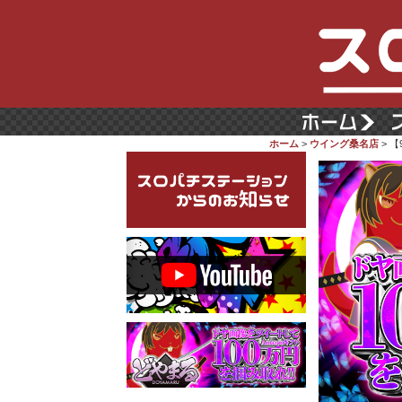
ホーム
>
ウイング桑名店
> 