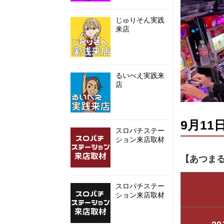
じゅりそん実践
来店
るいべえ実践来
店
9月11
スロパチステー
ション来店取材
【あつまる
スロパチステー
ション来店取材