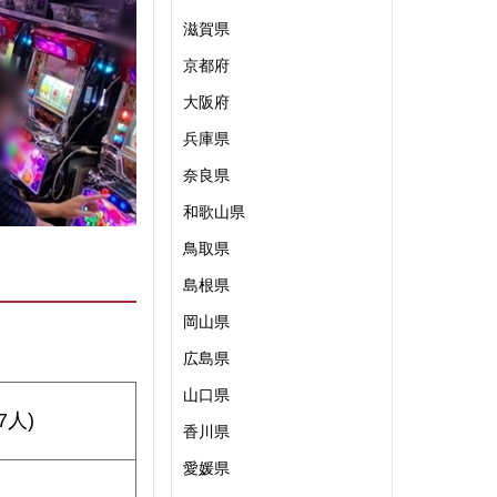
滋賀県
京都府
大阪府
兵庫県
奈良県
和歌山県
鳥取県
島根県
岡山県
広島県
山口県
7人)
香川県
愛媛県