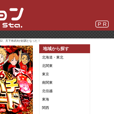
P R
ラ番2、天下布武4が好調となった！
地域から探す
北海道・東北
北関東
東京
南関東
北信越
東海
関西