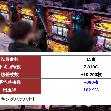
設置台数
15台
平均回転数
7,810G
総差枚数
+10,200枚
平均差枚数
+680枚
出玉率
102.9%
トキングハナハナ】