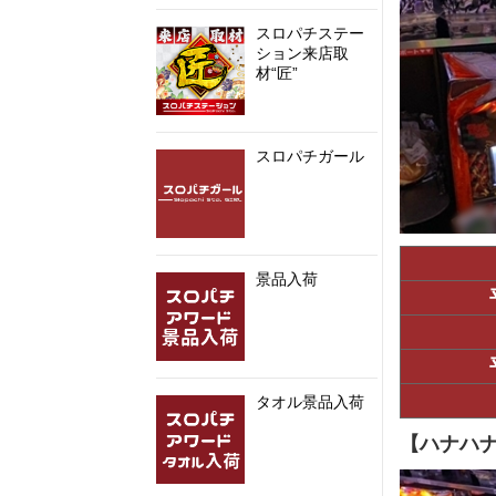
スロパチステー
ション来店取
材“匠”
スロパチガール
景品入荷
タオル景品入荷
【ハナハ