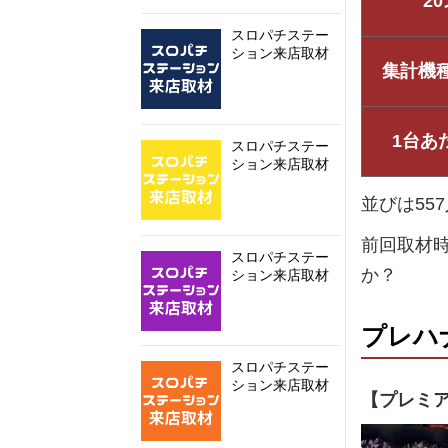
2
スロパチステー
ション来店取材
集計機種
1台あ
スロパチステー
ション来店取材
並びは55
前回取材
スロパチステー
か？
ション来店取材
プレハナ
スロパチステー
ション来店取材
【プレミ