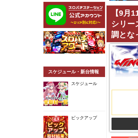
【9月
シリー
調とな
スケジュール・新台情報
スケジュール
ピックアップ