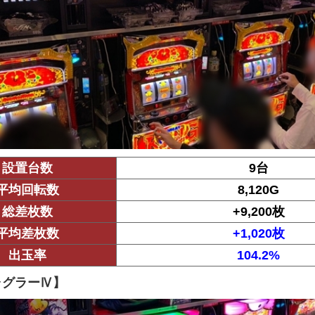
設置台数
9台
平均回転数
8,120G
総差枚数
+9,200枚
平均差枚数
+1,020枚
出玉率
104.2%
ャグラーⅣ】