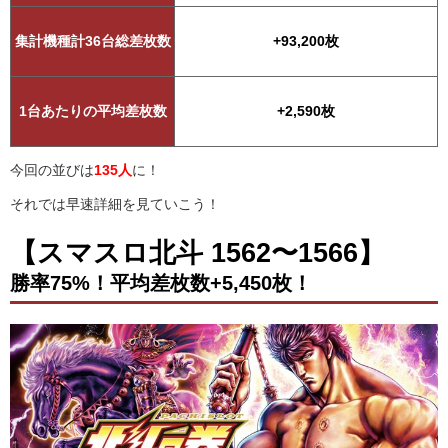
集計機種計36台総差枚数
+93,200枚
1台あたりの平均差枚数
+2,590枚
今回の並びは
135人
に！
それでは早速詳細を見ていこう！
【スマスロ北斗 1562〜1566】
勝率75%！平均差枚数+5,450枚！