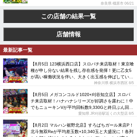
奈良県 橿原市 06/21
この店舗の結果一覧
店舗情報
最新記事一覧
【8月5日 123横浜西口店】スロパチ来店取材！東京喰
種が申し分ない結果を残し存在感を発揮！更に乙女5
が高い稼働状況を伴い、大きく出玉感を伸ばしてい
た！
神奈川県 横浜市西区
8/5
【8月5日 メガコンコルド1020+刈谷知立店】スロパ
チ来店取材！ハナハナシリーズが好調さを露わに！中
でもニューキンVが平均回転数9,330Gと終日ぶん回さ
れていた！
愛知県 JR刈谷駅近くの大型店
8/5
【8月2日 マルハン裾野北店】すろぱちガール来店P！
北斗無双Reが平均差玉数+10,340玉と大盛況に！各列