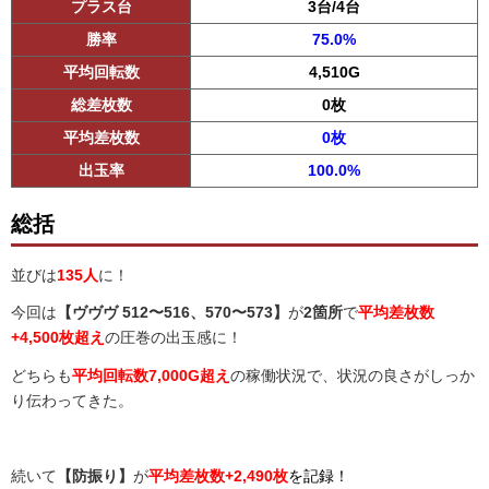
プラス台
3台/4台
勝率
75.0%
平均回転数
4,510G
総差枚数
0枚
平均差枚数
0枚
出玉率
100.0%
総括
並びは
135人
に！
今回は
【ヴヴヴ 512〜516、570〜573】
が
2箇所
で
平均差枚数
+4,500枚超え
の圧巻の出玉感に！
どちらも
平均回転数7,000G超え
の稼働状況で、状況の良さがしっか
り伝わってきた。
続いて
【防振り】
が
平均差枚数
+2,490枚
を記録！