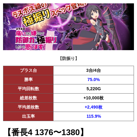
【防振り】
プラス台
3台/4台
勝率
75.0%
平均回転数
5,220G
総差枚数
+10,000枚
平均差枚数
+2,490枚
出玉率
115.9%
【番長4 1376〜1380】