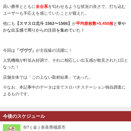
高い勝率とともに
全台系
を匂わせるような状況の良さで、打ち込む
ユーザーも手応えを感じていたことが窺えた。
他にも
【スマスロ北斗 1562〜1566】
が
平均差枚数
+5,450枚
と華や
かな出玉感で周りからの注目を集めていた！
今回は
「ヴヴヴ」
が主役級の活躍に！
人気機種が軒並み好調で、それに相応しい出玉感が散見された1日と
なった！
店舗全体では「この上ない取材結果」であった。
※なお、本記事中のデータは全てスロパチステーション独自調査に
よるものです。
今後のスケジュール
8/7 (
金
) 奈良県橿原市