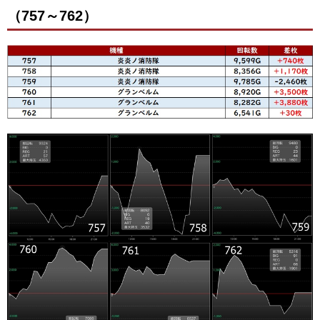
（757～762）