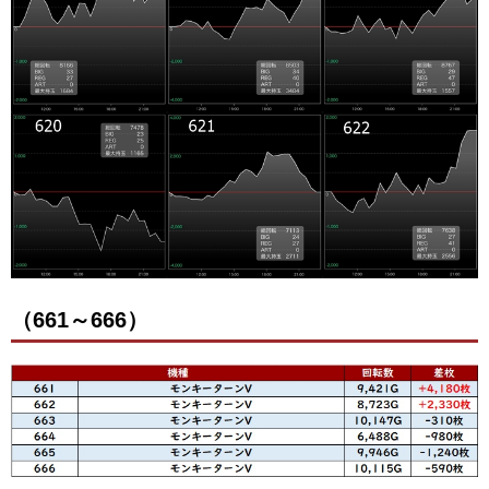
（661～666）