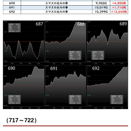
（717～722）