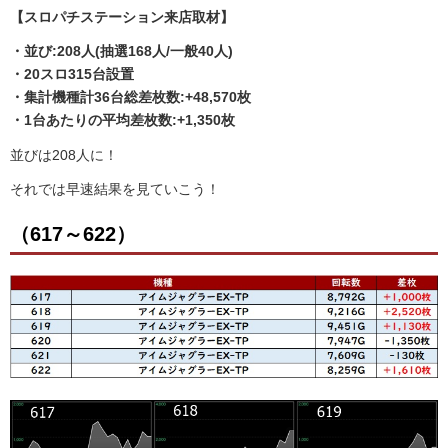
【スロパチステーション来店取材】
・並び:208人(抽選168人/一般40人)
・20スロ315台設置
・集計機種計36
台総差枚数:+48,570枚
・1台あたりの平均差枚数:+1,350枚
並びは208人に！
それでは早速結果を見ていこう！
（617～622）