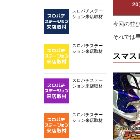
2
スロパチステー
ション来店取材
今回の並
それでは
スロパチステー
ション来店取材
スマス
スロパチステー
ション来店取材
スロパチステー
ション来店取材