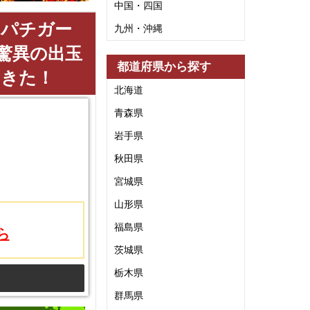
中国・四国
ロパチガー
九州・沖縄
驚異の出玉
都道府県から探す
てきた！
北海道
青森県
岩手県
秋田県
宮城県
山形県
福島県
ら
茨城県
栃木県
群馬県