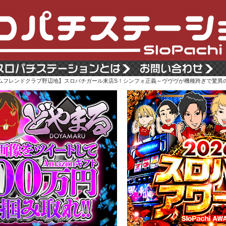
 ジャムフレンドクラブ野辺地】スロパチガール来店S！シンフォ正義～ヴヴヴが機種跨ぎで驚