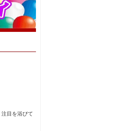
、注目を浴びて