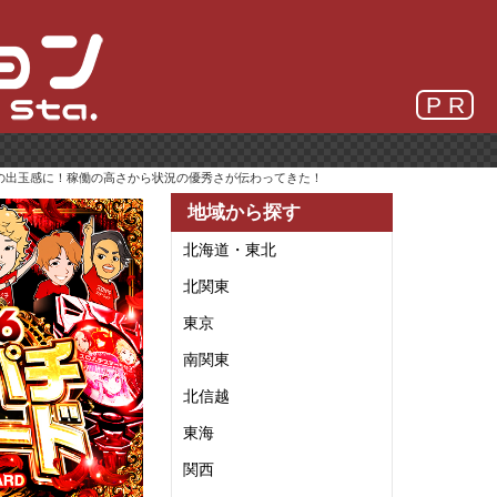
P R
異の出玉感に！稼働の高さから状況の優秀さが伝わってきた！
地域から探す
北海道・東北
北関東
東京
南関東
北信越
東海
関西