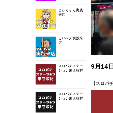
じゅりそん実践
来店
るいべえ実践来
店
9月1
スロパチステー
ション来店取材
【スロパチ
スロパチステー
ション来店取材