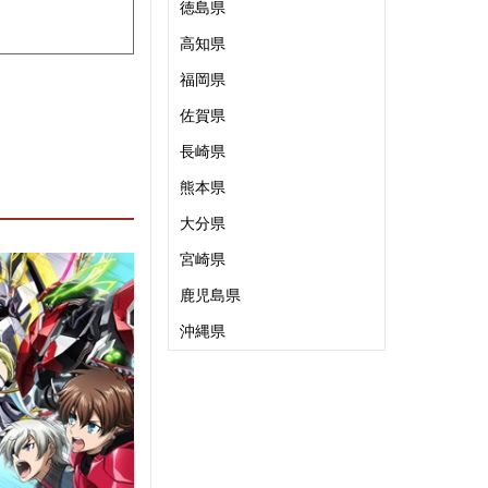
徳島県
高知県
福岡県
佐賀県
長崎県
熊本県
大分県
宮崎県
鹿児島県
沖縄県