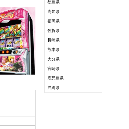
徳島県
高知県
福岡県
佐賀県
長崎県
熊本県
大分県
宮崎県
鹿児島県
沖縄県