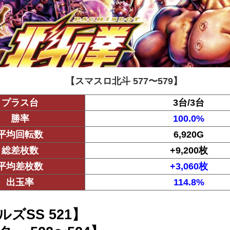
【スマスロ北斗 577〜579】
プラス台
3台/3台
勝率
100.0%
平均回転数
6,920G
総差枚数
+9,200枚
平均差枚数
+3,060枚
出玉率
114.8%
ズSS 521】