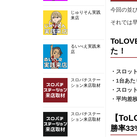
今回の並
じゅりそん実践
来店
それでは
ToL
るいべえ実践来
た！
店
・スロット
スロパチステー
・1台あたり
ション来店取材
・スロット全
・平均差枚数
スロパチステー
【ToL
ション来店取材
勝率33