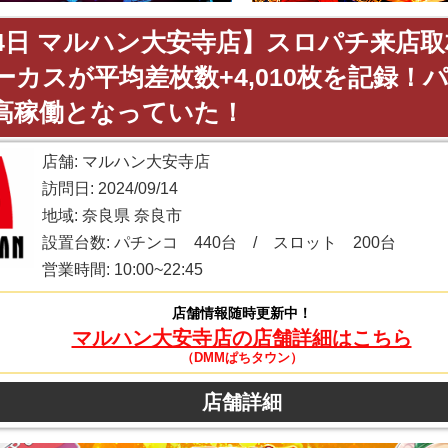
14日 マルハン大安寺店】スロパチ来店
ーカスが平均差枚数+4,010枚を記録！
高稼働となっていた！
店舗: マルハン大安寺店
訪問日: 2024/09/14
地域: 奈良県 奈良市
設置台数: パチンコ 440台 / スロット 200台
営業時間: 10:00~22:45
店舗情報随時更新中！
マルハン大安寺店の店舗詳細はこちら
（DMMぱちタウン）
店舗詳細