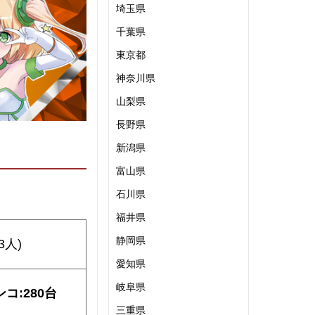
埼玉県
千葉県
東京都
神奈川県
山梨県
長野県
新潟県
富山県
石川県
福井県
静岡県
3人)
愛知県
岐阜県
ンコ:280台
三重県