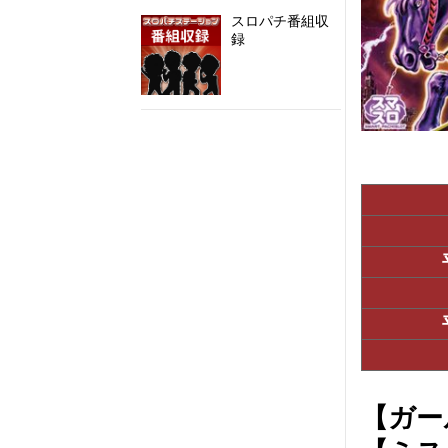
スロパチ番組収
録
@SloPachi_Staさんのツイート
【ガール