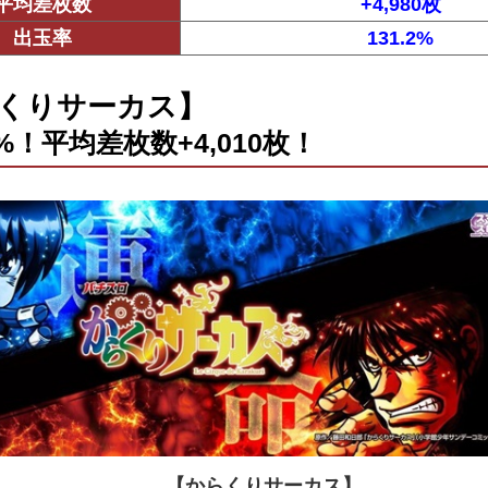
平均差枚数
+4,980枚
出玉率
131.2%
くりサーカス】
%！平均差枚数+4,010枚！
【からくりサーカス】