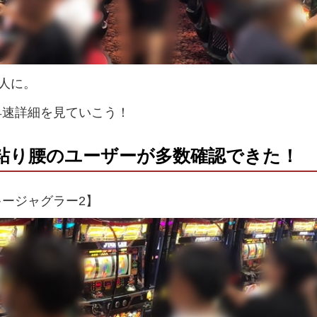
2人に。
早速詳細を見ていこう！
粘り腰のユーザーが多数確認できた！
ージャグラー2】