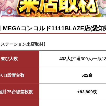
日 MEGAコンコルド1111BLAZE店(愛知
チステーション来店取材】
並び人数
432人
(抽選300人/一般13
0スロ設置台数
522台
種計75台総差枚数
+83,800枚