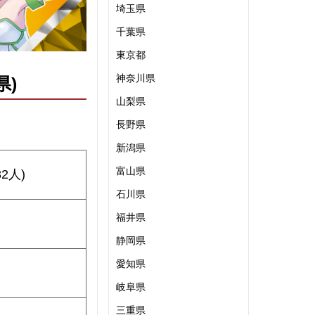
埼玉県
千葉県
東京都
神奈川県
県)
山梨県
長野県
新潟県
富山県
2人)
石川県
福井県
静岡県
愛知県
岐阜県
三重県