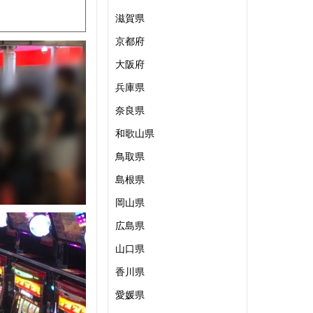
滋賀県
京都府
大阪府
兵庫県
奈良県
和歌山県
鳥取県
島根県
岡山県
広島県
山口県
香川県
愛媛県