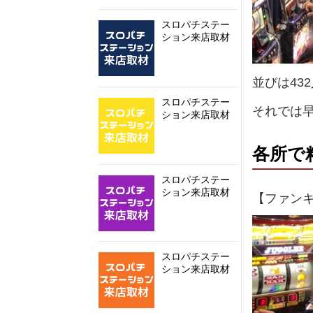
スロパチステー
ション来店取材
並びは43
スロパチステー
それでは
ション来店取材
各所で
スロパチステー
ション来店取材
【ファンキ
スロパチステー
ション来店取材