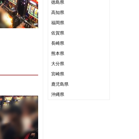
徳島県
高知県
福岡県
佐賀県
長崎県
熊本県
大分県
宮崎県
鹿児島県
沖縄県