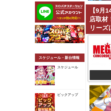
【9月1
店取材
リーズ
スケジュール・新台情報
スケジュール
ピックアップ