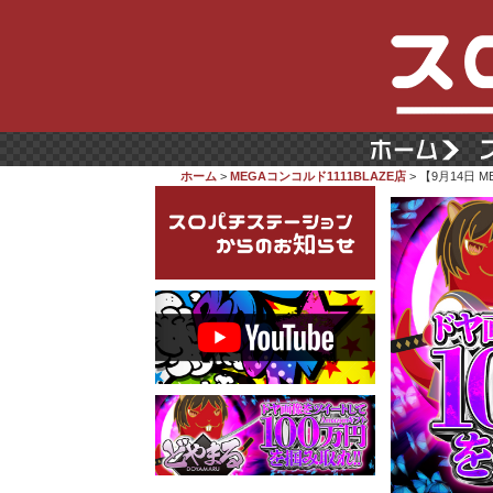
ホーム
>
MEGAコンコルド1111BLAZE店
> 【9月14日