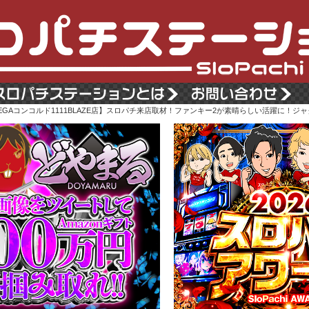
 MEGAコンコルド1111BLAZE店】スロパチ来店取材！ファンキー2が素晴らしい活躍に