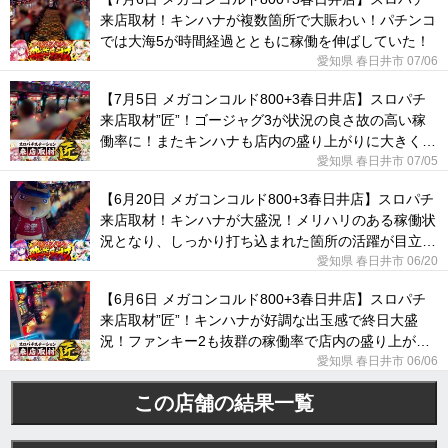
来店取材！キンハナが複数箇所で大賑わい！パチンコ
では大海5が時間経過とともに稼働を伸ばしていた！
愛知県 春日井市 07/06
【7月5日 メガコンコルド800+3春日井店】スロパチ
来店取材”匠”！ゴージャグ3が状況の良さ故の高い稼
働率に！またキンハナも店内の盛り上がりに大きく貢
献した！
愛知県 春日井市 07/05
【6月20日 メガコンコルド800+3春日井店】スロパチ
来店取材！キンハナが大盛況！メリハリのある稼働状
況となり、しっかり打ち込まれた箇所の活躍が目立っ
た！
愛知県 春日井市 06/20
【6月6日 メガコンコルド800+3春日井店】スロパチ
来店取材”匠”！キンハナが好調な出玉感で終日大盛
況！ファンキー2も抜群の稼働率で店内の盛り上がり
を牽引した！
愛知県 春日井市 06/06
この店舗の結果一覧