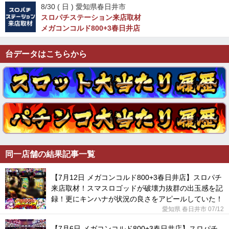
8/30 (
日
) 愛知県春日井市
スロパチステーション来店取材
メガコンコルド800+3春日井店
台データはこちらから
同一店舗の結果記事一覧
【7月12日 メガコンコルド800+3春日井店】スロパチ
来店取材！スマスロゴッドが破壊力抜群の出玉感を記
録！更にキンハナが状況の良さをアピールしていた！
愛知県 春日井市 07/12
【7月6日 メガコンコルド800+3春日井店】スロパチ