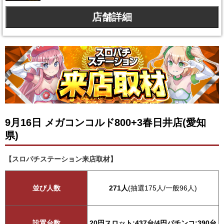
店舗詳細
9月16日 メガコンコルド800+3春日井店(愛知
県)
【スロパチステーション来店取材】
並び人数
271人
(抽選175人/一般96人)
設置台数
20円スロット:437台/4円パチンコ:390台