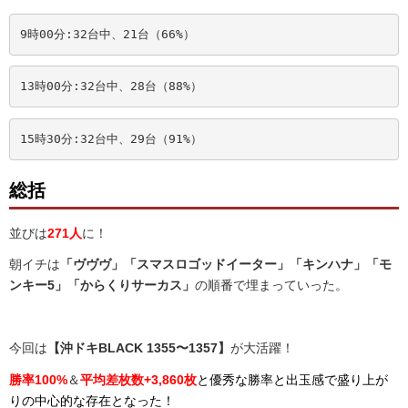
9時00分:32台中、21台（66%）
13時00分:32台中、28台（88%）
15時30分:32台中、29台（91%）
総括
並びは
271人
に！
朝イチは
「ヴヴヴ」「スマスロゴッドイーター」「キンハナ」「モ
ンキー5」「からくりサーカス」
の順番で埋まっていった。
今回は
【沖ドキBLACK 1355〜1357】
が大活躍！
勝率100%
＆
平均差枚数+3,860枚
と優秀な勝率と出玉感で盛り上が
りの中心的な存在となった！