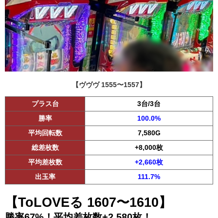
【ヴヴヴ 1555〜1557】
プラス台
3台/3台
勝率
100.0%
平均回転数
7,580G
総差枚数
+8,000枚
平均差枚数
+2,660枚
出玉率
111.7%
【ToLOVEる 1607〜1610】
勝率67%！平均差枚数+2,580枚！