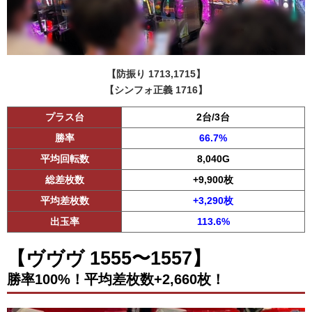
【防振り 1713,1715】
【シンフォ正義 1716】
プラス台
2台/3台
勝率
66.7%
平均回転数
8,040G
総差枚数
+9,900枚
平均差枚数
+3,290枚
出玉率
113.6%
【ヴヴヴ 1555〜1557】
勝率100%！平均差枚数+2,660枚！