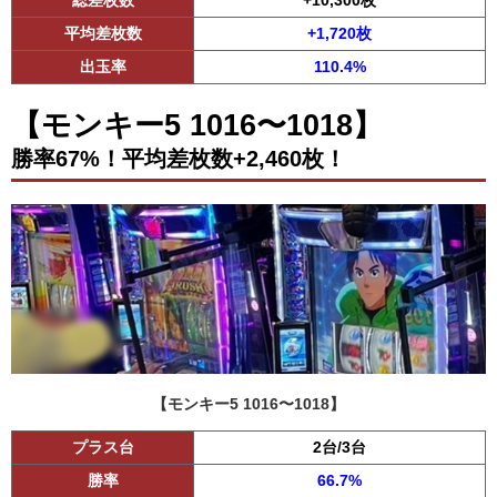
平均差枚数
+1,720枚
出玉率
110.4%
【モンキー5 1016〜1018】
勝率67%！平均差枚数+2,460枚！
【モンキー5 1016〜1018】
プラス台
2台/3台
勝率
66.7%