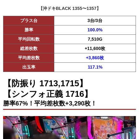
【沖ドキBLACK 1355〜1357】
プラス台
3台/3台
勝率
100.0%
平均回転数
7,510G
総差枚数
+11,600枚
平均差枚数
+3,860枚
出玉率
117.1%
【防振り 1713,1715】
【シンフォ正義 1716】
勝率67%！平均差枚数+3,290枚！