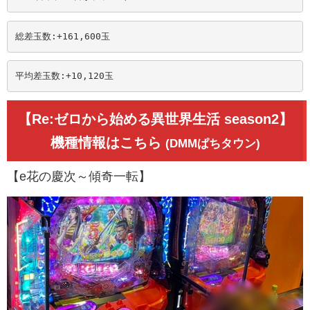
総差玉数:+161,600玉
平均差玉数:+10,120玉
【Re:ゼロから始める異世界生活 season2】
機種情報はこちら
(DMMぱちタウン)
【e花の慶次～傾奇一転】