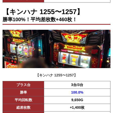
【キンハナ 1255〜1257】
勝率100%！平均差枚数+460枚！
【キンハナ 1255〜1257】
プラス台
3台/3台
勝率
100.0%
平均回転数
9,650G
総差枚数
+1,400枚