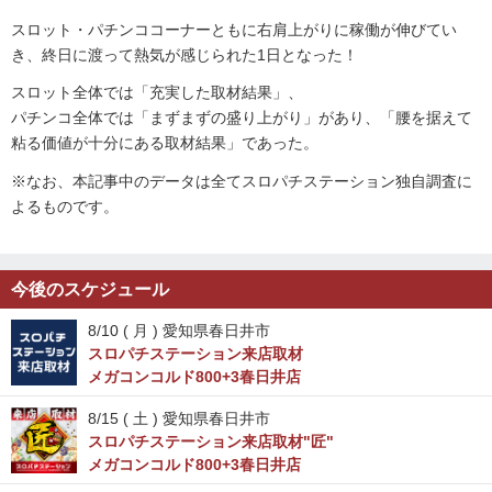
スロット・パチンココーナーともに右肩上がりに稼働が伸びてい
き、終日に渡って熱気が感じられた1日となった！
スロット全体では「充実した取材結果」、
パチンコ全体では「まずまずの盛り上がり」があり、「腰を据えて
粘る価値が十分にある取材結果」であった。
※なお、本記事中のデータは全てスロパチステーション独自調査に
よるものです。
今後のスケジュール
8/10 (
月
) 愛知県春日井市
スロパチステーション来店取材
メガコンコルド800+3春日井店
8/15 (
土
) 愛知県春日井市
スロパチステーション来店取材"匠"
メガコンコルド800+3春日井店