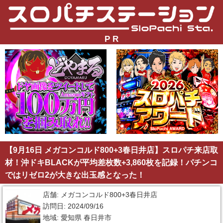
P R
【9月16日 メガコンコルド800+3春日井店】スロパチ来店取
材！沖ドキBLACKが平均差枚数+3,860枚を記録！パチンコ
ではリゼロ2が大きな出玉感となった！
店舗: メガコンコルド800+3春日井店
訪問日: 2024/09/16
地域: 愛知県 春日井市