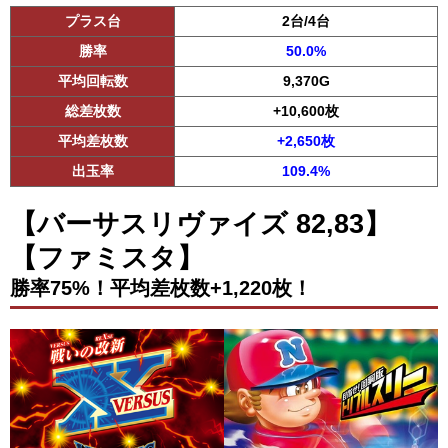
プラス台
2台/4台
勝率
50.0%
平均回転数
9,370G
総差枚数
+10,600枚
平均差枚数
+2,650枚
出玉率
109.4%
【バーサスリヴァイズ 82,83】
【ファミスタ】
勝率75%！平均差枚数+1,220枚！