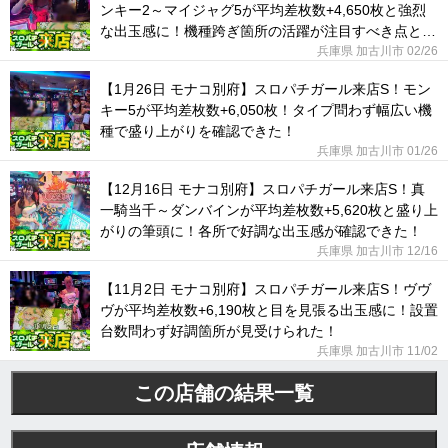
ンキー2～マイジャグ5が平均差枚数+4,650枚と強烈
な出玉感に！機種跨ぎ箇所の活躍が注目すべき点とな
った！
兵庫県 加古川市 02/26
【1月26日 モナコ別府】スロパチガール来店S！モン
キー5が平均差枚数+6,050枚！タイプ問わず幅広い機
種で盛り上がりを確認できた！
兵庫県 加古川市 01/26
【12月16日 モナコ別府】スロパチガール来店S！真
一騎当千～ダンバインが平均差枚数+5,620枚と盛り上
がりの筆頭に！各所で好調な出玉感が確認できた！
兵庫県 加古川市 12/16
【11月2日 モナコ別府】スロパチガール来店S！ヴヴ
ヴが平均差枚数+6,190枚と目を見張る出玉感に！設置
台数問わず好調箇所が見受けられた！
兵庫県 加古川市 11/02
この店舗の結果一覧