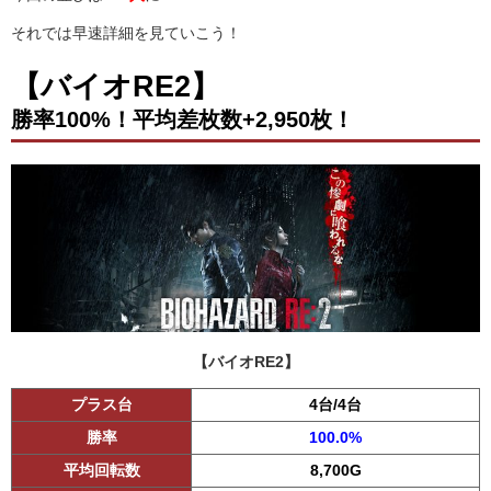
それでは早速詳細を見ていこう！
【バイオRE2】
勝率100%！平均差枚数+2,950枚！
【バイオRE2】
プラス台
4台/4台
勝率
100.0%
平均回転数
8,700G