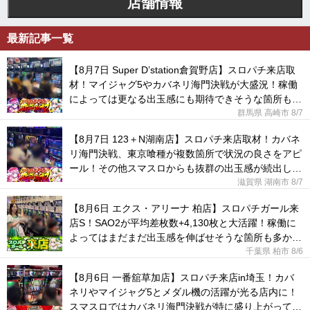
店舗情報
最新記事一覧
【8月7日 Super D’station倉賀野店】スロパチ来店取
材！マイジャグ5やカバネリ海門決戦が大盛況！稼働
によっては更なる出玉感にも期待できそうな箇所も見
られた！
群馬県 高崎市
8/7
【8月7日 123＋N湖南店】スロパチ来店取材！カバネ
リ海門決戦、東京喰種が複数箇所で状況の良さをアピ
ール！その他スマスロからも抜群の出玉感が続出して
いた！
滋賀県 湖南市
8/7
【8月6日 エクス・アリーナ 柏店】スロパチガール来
店S！SAO2が平均差枚数+4,130枚と大活躍！稼働に
よってはまだまだ出玉感を伸ばせそうな箇所も多かっ
た！
千葉県 柏市
8/6
【8月6日 一番舘草加店】スロパチ来店in埼玉！カバ
ネリやマイジャグ5とメダル機の活躍が光る店内に！
スマスロではカバネリ海門決戦が特に盛り上がってい