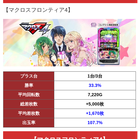
【マクロスフロンティア4】
プラス台
1台/3台
勝率
33.3%
平均回転数
7,220G
総差枚数
+5,000枚
平均差枚数
+1,670枚
出玉率
107.7%