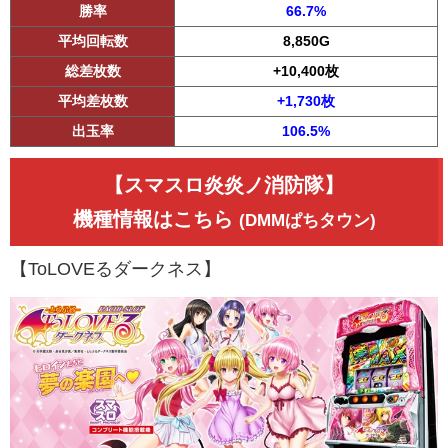
勝率
66.7%
平均回転数
8,850G
総差枚数
+10,400枚
平均差枚数
+1,730枚
出玉率
106.5%
【スマスロ炎炎ノ消防隊】
機種情報はこちら
(DMMぱちタウン)
【ToLOVEるダークネス】