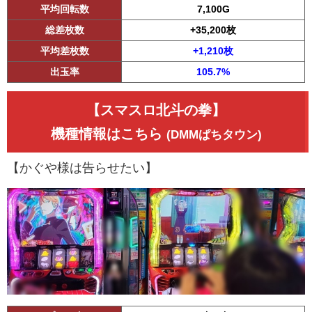
平均回転数
7,100G
総差枚数
+35,200枚
平均差枚数
+1,210枚
出玉率
105.7%
【スマスロ北斗の拳】
機種情報はこちら
(DMMぱちタウン)
【かぐや様は告らせたい】