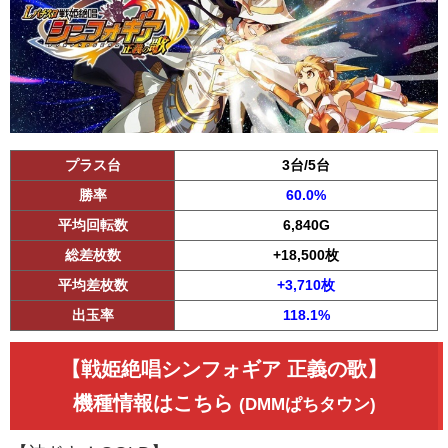
プラス台
3台/5台
勝率
60.0%
平均回転数
6,840G
総差枚数
+18,500枚
平均差枚数
+3,710枚
出玉率
118.1%
【戦姫絶唱シンフォギア 正義の歌】
機種情報はこちら
(DMMぱちタウン)