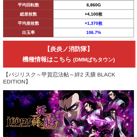
平均回転数
6,860G
総差枚数
+4,100枚
平均差枚数
+1,370枚
出玉率
106.7%
【炎炎ノ消防隊】
機種情報はこちら
(DMMぱちタウン)
【バジリスク～甲賀忍法帖～絆2 天膳 BLACK
EDITION】