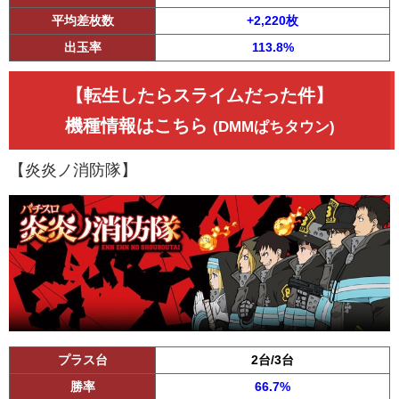
平均差枚数
+2,220枚
出玉率
113.8%
【転生したらスライムだった件】
機種情報はこちら
(DMMぱちタウン)
【炎炎ノ消防隊】
プラス台
2台/3台
勝率
66.7%