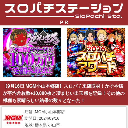
P R
【9月16日 MGM小山本郷店】スロパチ来店取材！かぐや様
が平均差枚数+10,080枚と凄まじい出玉感を記録！その他の
機種も素晴らしい結果の数々となった！
店舗: MGM小山本郷店
訪問日: 2024/09/16
地域: 栃木県 小山市