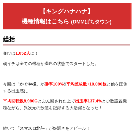
【キングハナハナ】
機種情報はこちら
(DMMぱちタウン)
総括
並びは
1,052人
に！
朝イチは全ての機種が満席の状態でスタートした。
今回は
「かぐや様」
が
勝率100%
&
平均差枚数+10,080枚
と他を圧倒
する出玉感に！
平均回転数8,980G
とぶん回された上で
出玉率137.4%
と少数設置機
種ながら、異次元の数値を記録する大活躍となった！
続いて
「スマスロ北斗」
が好調さをアピール！