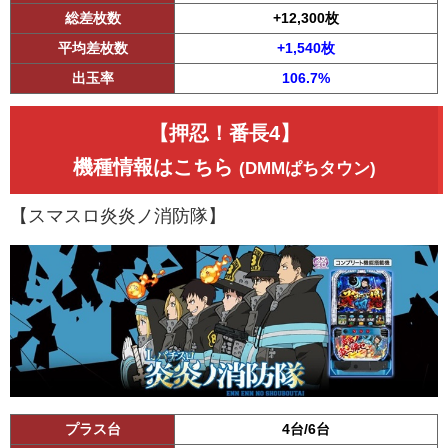
総差枚数
+12,300枚
平均差枚数
+1,540枚
出玉率
106.7%
【押忍！番長4】
機種情報はこちら
(DMMぱちタウン)
【スマスロ炎炎ノ消防隊】
プラス台
4台/6台