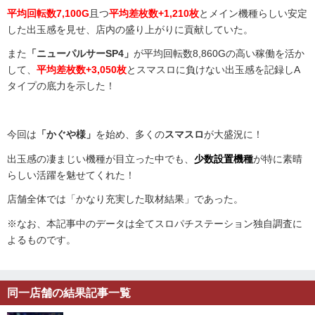
平均回転数7,100G
且つ
平均差枚数+1,210枚
とメイン機種らしい安定
した出玉感を見せ、店内の盛り上がりに貢献していた。
また
「ニューパルサーSP4」
が平均回転数8,860Gの高い稼働を活か
して、
平均差枚数+3,050枚
とスマスロに負けない出玉感を記録しA
タイプの底力を示した！
今回は
「かぐや様」
を始め、多くの
スマスロ
が大盛況に！
出玉感の凄まじい機種が目立った中でも、
少数設置機種
が特に素晴
らしい活躍を魅せてくれた！
店舗全体では「かなり充実した取材結果」であった。
※なお、本記事中のデータは全てスロパチステーション独自調査に
よるものです。
同一店舗の結果記事一覧