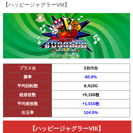
【ハッピージャグラーVIII】
プラス台
3台/5台
勝率
60.0%
平均回転数
8,410G
総差枚数
+5,100枚
平均差枚数
+1,010枚
出玉率
104.0%
【ハッピージャグラーVIII】