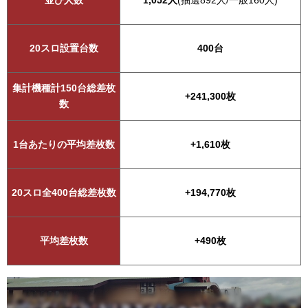
並び人数
1,052人
(抽選892人/一般160人)
20スロ設置台数
400台
集計機種計150台総差枚
+241,300枚
数
1台あたりの平均差枚数
+1,610枚
20スロ全400台総差枚数
+194,770枚
平均差枚数
+490枚