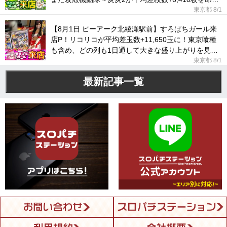
出した！
東京都
8/1
【8月1日 ピーアーク北綾瀬駅前】すろぱちガール来
店P！リコリコが平均差玉数+11,650玉に！東京喰種
も含め、どの列も1日通して大きな盛り上がりを見せ
ていた！
東京都
8/1
最新記事一覧