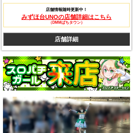
店舗情報随時更新中！
みずほ台UNOの店舗詳細はこちら
（DMMぱちタウン）
店舗詳細