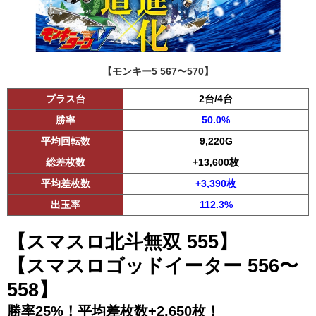
【モンキー5 567〜570】
プラス台
2台/4台
勝率
50.0%
平均回転数
9,220G
総差枚数
+13,600枚
平均差枚数
+3,390枚
出玉率
112.3%
【スマスロ北斗無双 555】
【スマスロゴッドイーター 556〜
558】
勝率25%！平均差枚数+2,650枚！