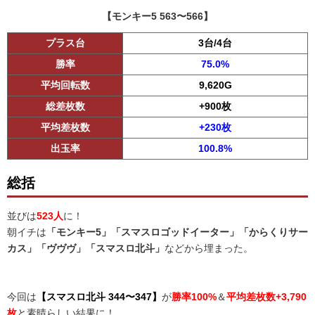
【モンキー5 563〜566】
プラス台
3台/4台
勝率
75.0%
平均回転数
9,620G
総差枚数
+900枚
平均差枚数
+230枚
出玉率
100.8%
総括
並びは
523人
に！
朝イチは
「モンキー5」「スマスロゴッドイーター」「からくりサー
カス」「ヴヴヴ」「スマスロ北斗」
などから埋まった。
今回は
【スマスロ北斗 344〜347】
が
勝率100%
＆
平均差枚数+3,790
枚
と素晴らしい結果に！