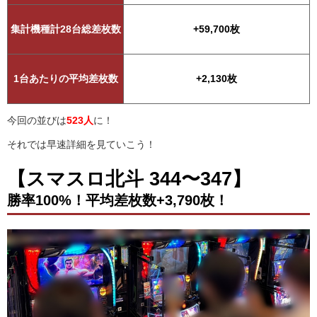
集計機種計28台総差枚数
+59,700枚
1台あたりの平均差枚数
+2,130枚
今回の並びは
523人
に！
それでは早速詳細を見ていこう！
【スマスロ北斗 344〜347】
勝率100%！平均差枚数+3,790枚！