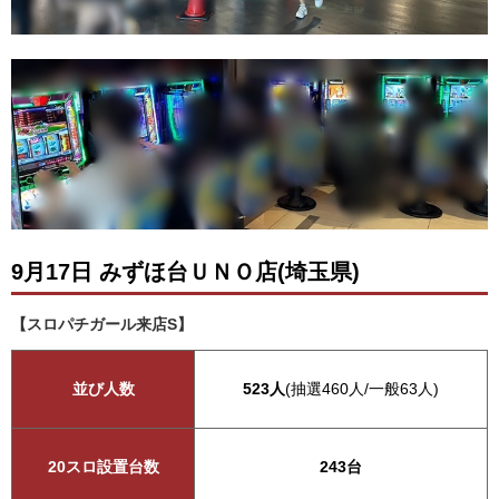
9月17日 みずほ台ＵＮＯ店(埼玉県)
【スロパチガール来店S】
並び人数
523人
(抽選460人/一般63人)
20スロ設置台数
243台