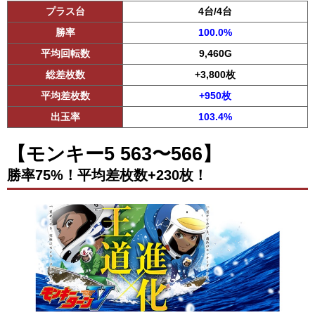
プラス台
4台/4台
勝率
100.0%
平均回転数
9,460G
総差枚数
+3,800枚
平均差枚数
+950枚
出玉率
103.4%
【モンキー5 563〜566】
勝率75%！平均差枚数+230枚！