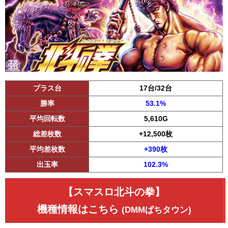
プラス台
17台/32台
勝率
53.1%
平均回転数
5,610G
総差枚数
+12,500枚
平均差枚数
+390枚
出玉率
102.3%
【スマスロ北斗の拳】
機種情報はこちら
(DMMぱちタウン)