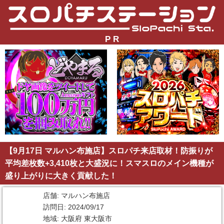
P R
【9月17日 マルハン布施店】スロパチ来店取材！防振りが
平均差枚数+3,410枚と大盛況に！スマスロのメイン機種が
盛り上がりに大きく貢献した！
店舗: マルハン布施店
訪問日: 2024/09/17
地域: 大阪府 東大阪市