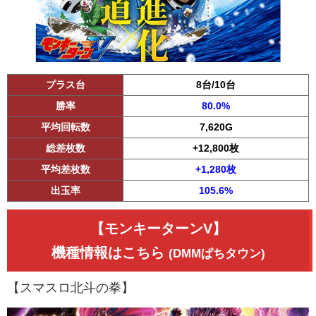
プラス台
8台/10台
勝率
80.0%
平均回転数
7,620G
総差枚数
+12,800枚
平均差枚数
+1,280枚
出玉率
105.6%
【モンキーターンV】
機種情報はこちら
(DMMぱちタウン)
【スマスロ北斗の拳】