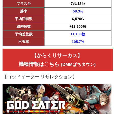
プラス台
7台/12台
勝率
58.3%
平均回転数
6,570G
総差枚数
+13,600枚
平均差枚数
+1,130枚
出玉率
105.7%
【からくりサーカス】
機種情報はこちら
(DMMぱちタウン)
【ゴッドイーター リザレクション】