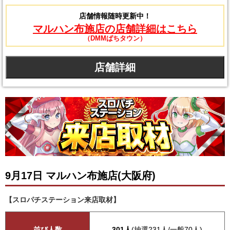
店舗情報随時更新中！
マルハン布施店の店舗詳細はこちら
（DMMぱちタウン）
店舗詳細
9月17日 マルハン布施店(大阪府)
【スロパチステーション来店取材】
並び人数
301人
(抽選231人/一般70人)