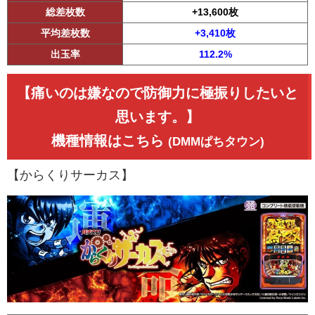
総差枚数
+13,600枚
平均差枚数
+3,410枚
出玉率
112.2%
【痛いのは嫌なので防御力に極振りしたいと
思います。】
機種情報はこちら
(DMMぱちタウン)
【からくりサーカス】