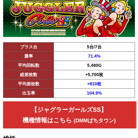
プラス台
5台/7台
勝率
71.4%
平均回転数
5,480G
総差枚数
+5,700枚
平均差枚数
+810枚
出玉率
104.9%
【ジャグラーガールズSS】
機種情報はこちら
(DMMぱちタウン)