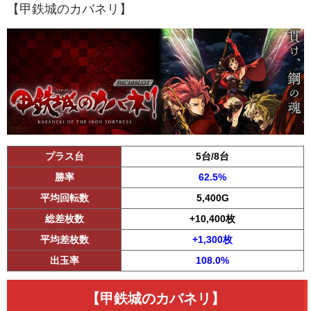
【甲鉄城のカバネリ】
プラス台
5台/8台
勝率
62.5%
平均回転数
5,400G
総差枚数
+10,400枚
平均差枚数
+1,300枚
出玉率
108.0%
【甲鉄城のカバネリ】