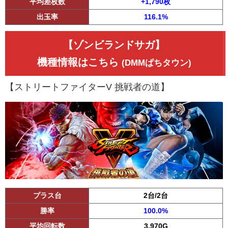
平均差枚数
+1,790枚
出玉率
116.1%
【ゾンビランドサガ】
機種情報はこちら
(DMMぱちタウン)
【ストリートファイターV 挑戦者の道】
プラス台
2台/2台
勝率
100.0%
平均回転数
3,970G