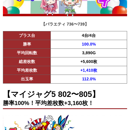
【バラエティ 736〜739】
プラス台
4台/4台
勝率
100.0%
平均回転数
3,890G
総差枚数
+5,600枚
平均差枚数
+1,410枚
出玉率
112.0%
【マイジャグ5 802〜805】
勝率100%！平均差枚数+3,160枚！