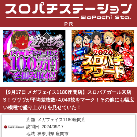
P R
【9月17日 メガフェイス1180座間店】スロパチガール来店
S！ヴヴヴが平均差枚数+4,040枚をマーク！その他にも幅広
い機種で盛り上がりを見せていた！
店舗: メガフェイス1180座間店
訪問日: 2024/09/17
地域: 神奈川県 座間市