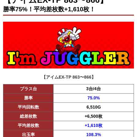
【アイムEX-TP 863〜866】
勝率75%！平均差枚数+1,610枚！
【アイムEX-TP 863〜866】
プラス台
3台/4台
勝率
75.0%
平均回転数
6,510G
総差枚数
+6,500枚
平均差枚数
+1,610枚
出玉率
108.3%