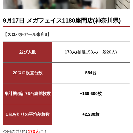
9月17日 メガフェイス1180座間店(神奈川県)
【スロパチガール来店S】
並び人数
173人
(抽選153人/一般20人)
20スロ設置台数
554台
集計機種計76台総差枚数
+169,600枚
1台あたりの平均差枚数
+2,230枚
今回の並びは
173人
に！