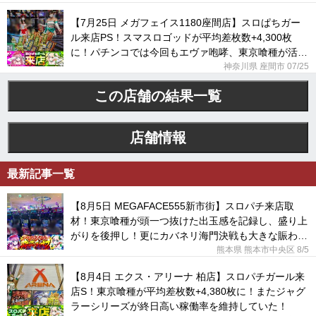
【7月25日 メガフェイス1180座間店】スロぱちガー
ル来店PS！スマスロゴッドが平均差枚数+4,300枚
に！パチンコでは今回もエヴァ咆哮、東京喰種が活躍
した！
神奈川県 座間市 07/25
この店舗の結果一覧
店舗情報
最新記事一覧
【8月5日 MEGAFACE555新市街】スロパチ来店取
材！東京喰種が頭一つ抜けた出玉感を記録し、盛り上
がりを後押し！更にカバネリ海門決戦も大きな賑わい
を見せた！
熊本県 熊本市中央区
8/5
【8月4日 エクス・アリーナ 柏店】スロパチガール来
店S！東京喰種が平均差枚数+4,380枚に！またジャグ
ラーシリーズが終日高い稼働率を維持していた！