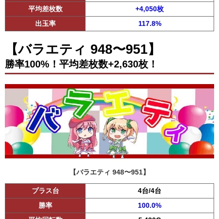
平均差枚数
+4,050枚
出玉率
117.8%
【バラエティ 948〜951】
勝率100%！平均差枚数+2,630枚！
【バラエティ 948〜951】
プラス台
4台/4台
勝率
100.0%