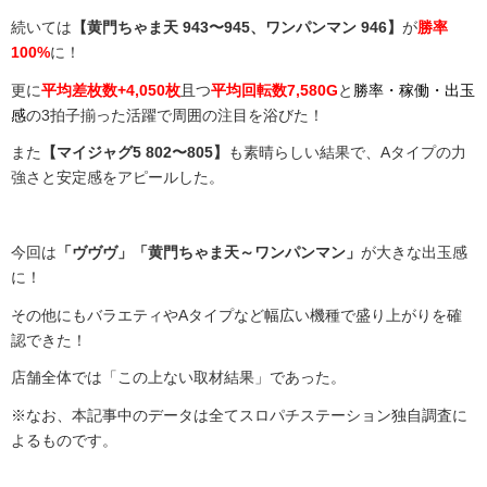
続いては
【黄門ちゃま天 943〜945、ワンパンマン 946】
が
勝率
100%
に！
更に
平均差枚数+4,050枚
且つ
平均回転数7,580G
と
勝率・稼働・出玉
感
の3拍子揃った活躍で周囲の注目を浴びた！
また
【マイジャグ5 802〜805】
も素晴らしい結果で、Aタイプの力
強さと安定感をアピールした。
今回は
「ヴヴヴ」「黄門ちゃま天～ワンパンマン」
が大きな出玉感
に！
その他にもバラエティやAタイプなど幅広い機種で盛り上がりを確
認できた！
店舗全体では「この上ない取材結果」であった。
※なお、本記事中のデータは全てスロパチステーション独自調査に
よるものです。