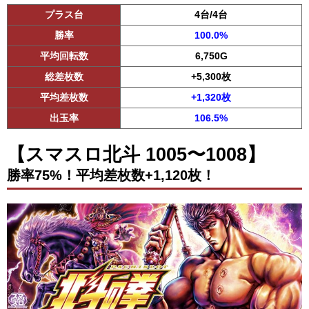
プラス台
4台/4台
勝率
100.0%
平均回転数
6,750G
総差枚数
+5,300枚
平均差枚数
+1,320枚
出玉率
106.5%
【スマスロ北斗 1005〜1008】
勝率75%！平均差枚数+1,120枚！