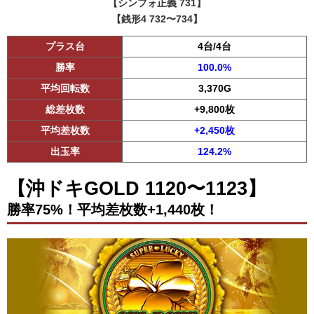
【シンフォ正義 731】
【銭形4 732〜734】
プラス台
4台/4台
勝率
100.0%
平均回転数
3,370G
総差枚数
+9,800枚
平均差枚数
+2,450枚
出玉率
124.2%
【沖ドキGOLD 1120〜1123】
勝率75%！平均差枚数+1,440枚！