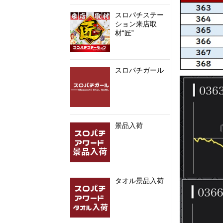
スロパチステー
ション来店取
材“匠”
スロパチガール
景品入荷
タオル景品入荷