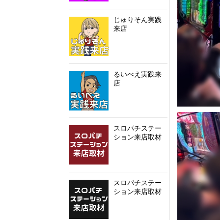
じゅりそん実践
来店
るいべえ実践来
店
スロパチステー
ション来店取材
スロパチステー
ション来店取材