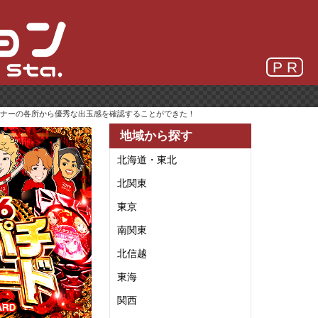
P R
コーナーの各所から優秀な出玉感を確認することができた！
地域から探す
北海道・東北
北関東
東京
南関東
北信越
東海
関西