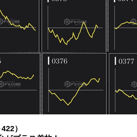
～422）