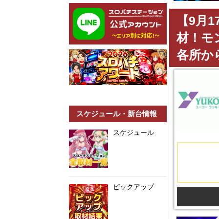
【9月
材！モ
各所か
スケジュール・新台情報
スケジュール
ピックアップ