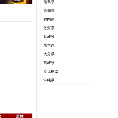
徳島県
高知県
福岡県
佐賀県
長崎県
熊本県
大分県
宮崎県
鹿児島県
沖縄県