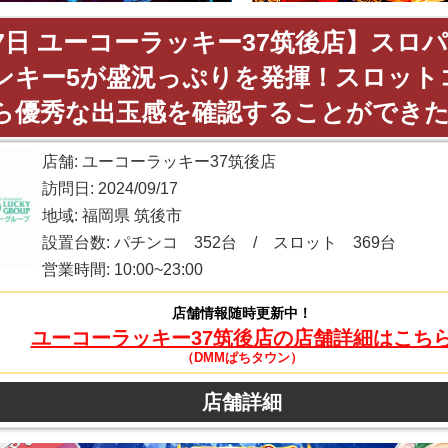
17日 ユーコーラッキー37筑後店】スロ
ンキー5が盛況っぷりを発揮！スロット
ら優秀な出玉感を確認することができ
店舗: ユーコーラッキー37筑後店
訪問日: 2024/09/17
地域: 福岡県 筑後市
設置台数: パチンコ 352台 / スロット 369台
営業時間: 10:00~23:00
店舗情報随時更新中！
ユーコーラッキー37筑後店の店舗詳細はこち
（DMMぱちタウン）
店舗詳細