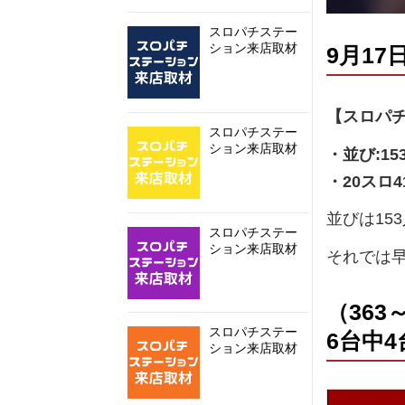
スロパチステー
ション来店取材
9月17
【スロパ
スロパチステー
ション来店取材
・並び:15
・20スロ4
並びは15
スロパチステー
ション来店取材
それでは
（363
スロパチステー
6台中
ション来店取材