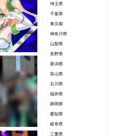
埼玉県
千葉県
東京都
神奈川県
山梨県
長野県
新潟県
富山県
石川県
福井県
静岡県
愛知県
岐阜県
三重県