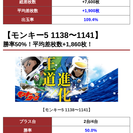
総差枚数
+7,600枚
平均差枚数
+1,900枚
出玉率
109.4%
【モンキー5 1138〜1141】
勝率50%！平均差枚数+1,860枚！
【モンキー5 1138〜1141】
プラス台
2台/4台
勝率
50.0%