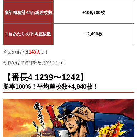
集計機種計44台総差枚数
+109,500枚
1台あたりの平均差枚数
+2,490枚
今回の並びは
143人
に！
それでは早速詳細を見ていこう！
【番長4 1239〜1242】
勝率100%！平均差枚数+4,940枚！