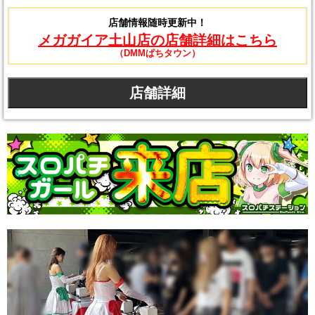
店舗情報随時更新中！
メガガイア土山店の店舗詳細はこちら
（DMMぱちタウン）
店舗詳細