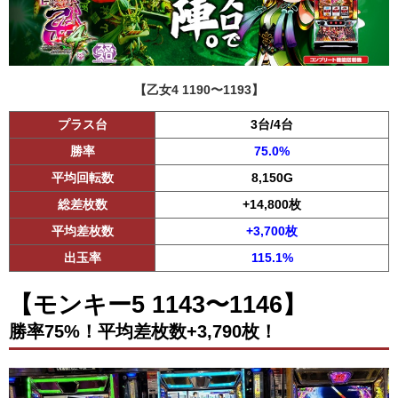
【乙女4 1190〜1193】
プラス台
3台/4台
勝率
75.0%
平均回転数
8,150G
総差枚数
+14,800枚
平均差枚数
+3,700枚
出玉率
115.1%
【モンキー5 1143〜1146】
勝率75%！平均差枚数+3,790枚！