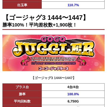
出玉率
110.7%
【ゴージャグ3 1444〜1447】
勝率100%！平均差枚数+1,900枚！
【ゴージャグ3 1444〜1447】
プラス台
4台/4台
勝率
100.0%
平均回転数
6,750G