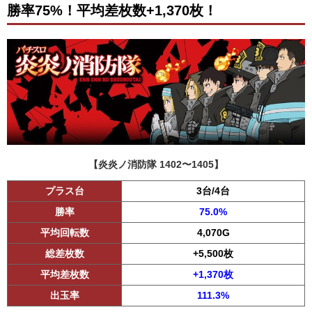
勝率75%！平均差枚数+1,370枚！
【炎炎ノ消防隊 1402〜1405】
プラス台
3台/4台
勝率
75.0%
平均回転数
4,070G
総差枚数
+5,500枚
平均差枚数
+1,370枚
出玉率
111.3%