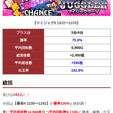
【マイジャグ5 1372〜1375】
プラス台
3台/4台
勝率
75.0%
平均回転数
6,900G
総差枚数
+2,400枚
平均差枚数
+590枚
出玉率
102.8%
総括
並びは
143人
に！
今回は
【番長4 1239〜1242】
が
勝率100%
と絶好調！
更に
平均差枚数+4,940枚
且つ
平均回転数8,110G
と勝率・稼働・出玉