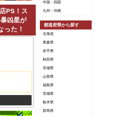
中国・四国
店PS！ス
九州・沖縄
斗暴凶星が
都道府県から探す
なった！
北海道
青森県
岩手県
秋田県
宮城県
山形県
福島県
茨城県
栃木県
群馬県