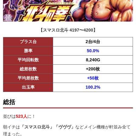
【スマスロ北斗 4197〜4200】
プラス台
2台/4台
勝率
50.0%
平均回転数
8,240G
総差枚数
+200枚
平均差枚数
+50枚
出玉率
100.2%
総括
並びは
523人
に！
朝イチは
「スマスロ北斗」「ヴヴヴ」
などメイン機種が軒並み全て
埋まった。