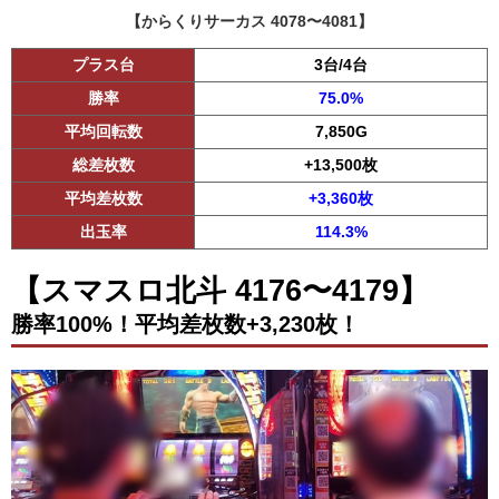
【からくりサーカス 4078〜4081】
プラス台
3台/4台
勝率
75.0%
平均回転数
7,850G
総差枚数
+13,500枚
平均差枚数
+3,360枚
出玉率
114.3%
【スマスロ北斗 4176〜4179】
勝率100%！平均差枚数+3,230枚！