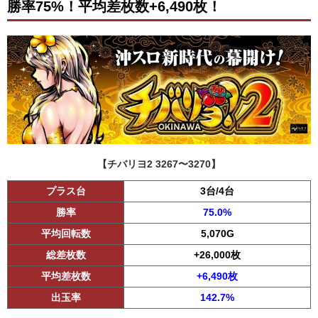
勝率75%！平均差枚数+6,490枚！
【チバリヨ2 3267〜3270】
プラス台
3台/4台
勝率
75.0%
平均回転数
5,070G
総差枚数
+26,000枚
平均差枚数
+6,490枚
出玉率
142.7%