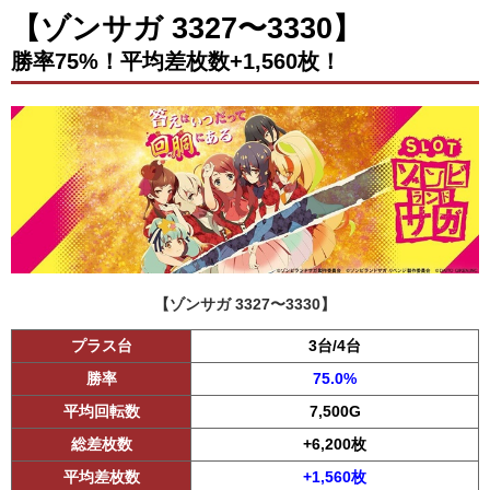
【ゾンサガ 3327〜3330】
勝率75%！平均差枚数+1,560枚！
【ゾンサガ 3327〜3330】
プラス台
3台/4台
勝率
75.0%
平均回転数
7,500G
総差枚数
+6,200枚
平均差枚数
+1,560枚