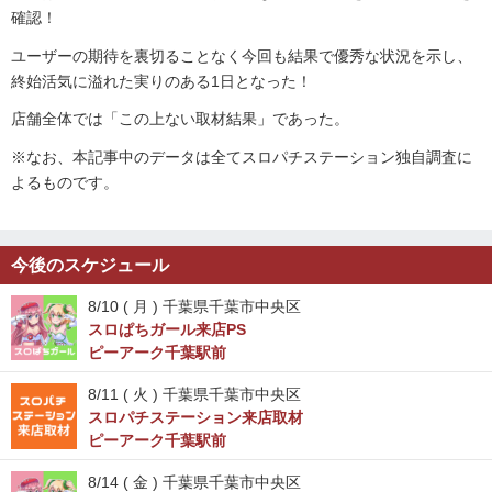
確認！
ユーザーの期待を裏切ることなく今回も結果で優秀な状況を示し、
終始活気に溢れた実りのある1日となった！
店舗全体では「この上ない取材結果」であった。
※なお、本記事中のデータは全てスロパチステーション独自調査に
よるものです。
今後のスケジュール
8/10 (
月
) 千葉県千葉市中央区
スロぱちガール来店PS
ピーアーク千葉駅前
8/11 (
火
) 千葉県千葉市中央区
スロパチステーション来店取材
ピーアーク千葉駅前
8/14 (
金
) 千葉県千葉市中央区