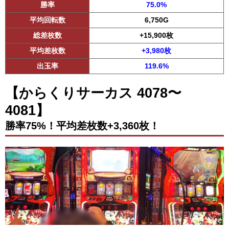
勝率
75.0%
平均回転数
6,750G
総差枚数
+15,900枚
平均差枚数
+3,980枚
出玉率
119.6%
【からくりサーカス 4078〜
4081】
勝率75%！平均差枚数+3,360枚！