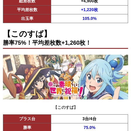
総差枚数
+4,900枚
平均差枚数
+1,220枚
出玉率
105.0%
【このすば】
勝率75%！平均差枚数+1,260枚！
【このすば】
プラス台
3台/4台
勝率
75.0%