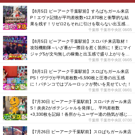
【8月5日 ピーアーク千葉駅前】すろぱちガール来店
P！エヴァ記憶が平均差枚数+12,870枚と衝撃的な結
果を残す！リゼロ2もそれに引けを取らない出玉感を
記録！
千葉県 千葉市中央区 08/05
【8月5日 ピーアーク千葉駅前】スロパチ来店取材！
攻殻機動隊～いざ番が一際目を惹く箇所に！更にマイ
ジャグ5が文句無しの稼働と出玉感で盛り上がりを後
押しした！
千葉県 千葉市中央区 08/05
【8月1日 ピーアーク千葉駅前】スロぱちガール来店
PS！ヴヴヴが平均差枚数+5,590枚と圧巻の出玉感
に！パチンコではブルーロックが勢いを見せていた！
千葉県 千葉市中央区 08/01
【7月30日 ピーアーク千葉駅前】スロパチガール来店
S！炎炎2がポテンシャルを発揮し、平均差枚数
+3,330枚を記録！各所からユーザー達の熱気が感じら
れた！
千葉県 千葉市中央区 07/30
【7月26日 ピーアーク千葉駅前】スロぱちガール来店