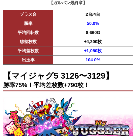
【ガルパン最終章】
プラス台
2台/4台
勝率
50.0%
平均回転数
8,660G
総差枚数
+4,200枚
平均差枚数
+1,050枚
出玉率
104.0%
【マイジャグ5 3126〜3129】
勝率75%！平均差枚数+790枚！