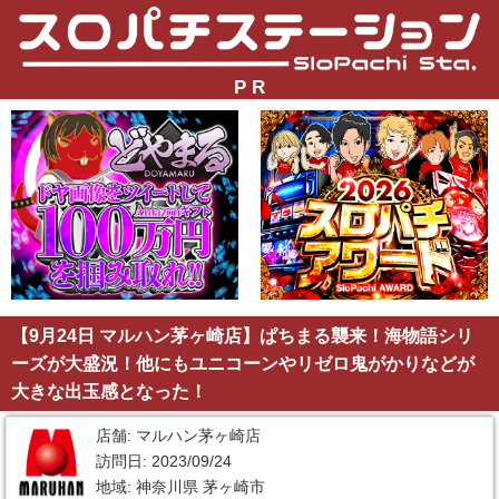
P R
【9月24日 マルハン茅ヶ崎店】ぱちまる襲来！海物語シリ
ーズが大盛況！他にもユニコーンやリゼロ鬼がかりなどが
大きな出玉感となった！
店舗: マルハン茅ヶ崎店
訪問日: 2023/09/24
地域: 神奈川県 茅ヶ崎市