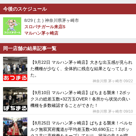
今後のスケジュール
8/29 (
土
) 神奈川県茅ヶ崎市
スロパチガール来店S
マルハン茅ヶ崎店
同一店舗の結果記事一覧
【9月22日 マルハン茅ヶ崎店】大きな出玉感が見られ
た機種が少なく、全体的に残念な結果となってしまっ
た。
神奈川県 茅ヶ崎市 09/22
【9月10日 マルハン茅ヶ崎店】ぱちまる襲来！2ボッ
クスの総差玉数+32万玉OVER！各所から状況の良い
機種を多数確認することができた！
神奈川県 茅ヶ崎市 09/10
【8月25日 マルハン茅ヶ崎店】ぱちまる襲来！ベルセ
ルク無双冥府魔道が平均差玉数+30,690玉に！2ボッ
クス共に高稼働をキープしており、状況の良さが窺え