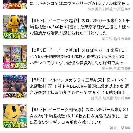
に！パチンコではエヴァシリーズがほぼフル稼働を保
っていた！
神奈川県 川崎市中原区
8/9
【8月9日 ピーアーク越谷】スロパチガール来店S！平
均差枚数+4,240枚を記録した東京喰種が主役に！様々
な箇所から活気が感じられた1日となった！
埼玉県 越谷市
8/9
【8月9日 ピーアーク草加】スロぱちガール来店PS！
乙女5が平均差枚数+3,170枚と優秀な出玉感を記録！
パチンコではエヴァ記憶や炎炎2紅丸が好調であっ
た！
埼玉県 草加市
8/9
【8月8日 マルハンメガシティ三島駿東】初スロパチ
来店取材”匠”！沖ドキBLACKを筆頭に想定以上の好調
台が多数！状況の良さも伴って大きく出玉感を向上さ
せていた！
静岡県 駿東郡清水町
8/8
【8月8日 ピーアーク相模原】スロパチガール来店S！
炎炎2が平均差枚数+6,110枚と目を見張る結果に！更
に乙女5やマギレコも爪痕を残していた！
神奈川県
8/8