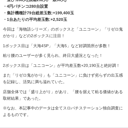
・4円パチンコ280台設置
・集計機種計79台総差玉数:+199,400玉
・1台あたりの平均差玉数:+2,520玉
今回は「海物語シリーズ」のボックスと「ユニコーン」「リゼロ鬼
がかり」などの2ボックスに注目！
1ボックス目は「大海4SP」「大海5」など好調箇所が多数！
粘り腰のユーザーが多く見られ、終日大盛況となった！
2ボックス目は「ユニコーン」が平均差玉数+20,190玉と絶好調！
また「リゼロ鬼がかり」も「ユニコーン」に負けず劣らずの出玉感
を記録し、活気に満ち溢れていた。
店舗全体では「盛り上がり」があり、「腰を据えて粘る価値がある
取材結果」であった。
※なお、本記事中のデータは全てスロパチステーション独自調査に
よるものです。