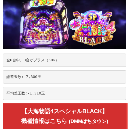
全6台中、3台がプラス（50%）
総差玉数:-7,800
玉
平均差玉数:-1,310
玉
【大海物語4スペシャルBLACK】
機種情報はこちら
(DMMぱちタウン)