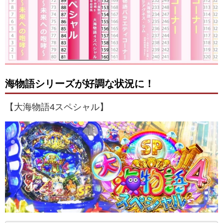
海物語シリーズが好調な状況に！
【大海物語4スペシャル】