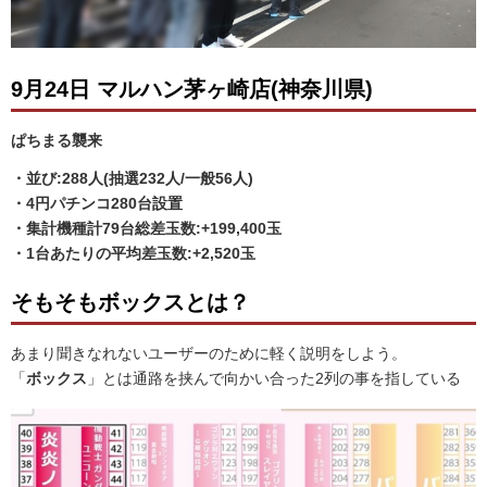
9月24日 マルハン茅ヶ崎店(神奈川県)
ぱちまる襲来
・並び:288人(抽選232人/一般56人)
・4円パチンコ280台設置
・集計機種計79台総差玉数:+199,400玉
・1台あたりの平均差玉数:+2,520玉
そもそもボックスとは？
あまり聞きなれないユーザーのために軽く説明をしよう。
「
ボックス
」とは通路を挟んで向かい合った2列の事を指している