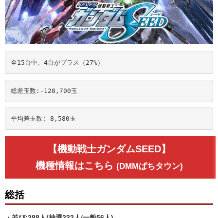
全15台中、4台がプラス（27%）
総差玉数:-128,700
玉
平均差玉数:-8,580
玉
【機動戦士ガンダムSEED】
機種情報はこちら
(DMMぱちタウン)
総括
・並び:288人(抽選232人/一般56人)