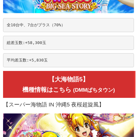
全10台中、7台がプラス（70%）
総差玉数:+58,300
玉
平均差玉数:+5,830
玉
【大海物語5】
機種情報はこちら
(DMMぱちタウン)
【スーパー海物語 IN 沖縄5 夜桜超旋風】