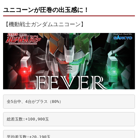
ユニコーンが圧巻の出玉感に！
【機動戦士ガンダムユニコーン】
全5台中、4台がプラス（80%）
総差玉数:+100,900
玉
平均差玉数:+20,190
玉