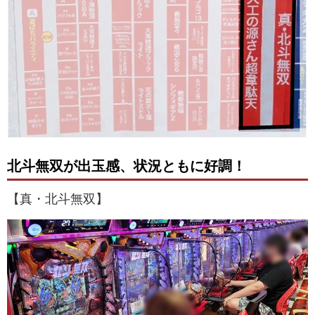
北斗無双が出玉感、状況ともに好調！
【真・北斗無双】