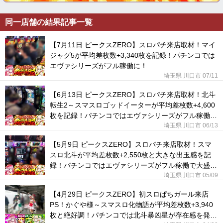
同一店舗の結果記事一覧
【7月11日 ピークスZERO】スロパチ来店取材！マイ
ジャグ5が平均差枚数+3,340枚を記録！パチンコでは
エヴァシリーズがフル稼働に！
埼玉県 川口市 07/11
【6月13日 ピークスZERO】スロパチ来店取材！北斗
転生2～スマスロゴッドイーターが平均差枚数+4,600
枚を記録！パチンコではエヴァシリーズがフル稼働
に！
埼玉県 川口市 06/13
【5月9日 ピークスZERO】スロパチ来店取材！スマ
スロ北斗が平均差枚数+2,550枚と大きな出玉感を記
録！パチンコではエヴァシリーズがフル稼働で大盛り
上がり！
埼玉県 川口市 05/09
【4月29日 ピークスZERO】初スロぱちガール来店
PS！かぐや様～スマスロ化物語が平均差枚数+3,940
枚と絶好調！パチンコでは北斗暴凶星が存在感を発揮