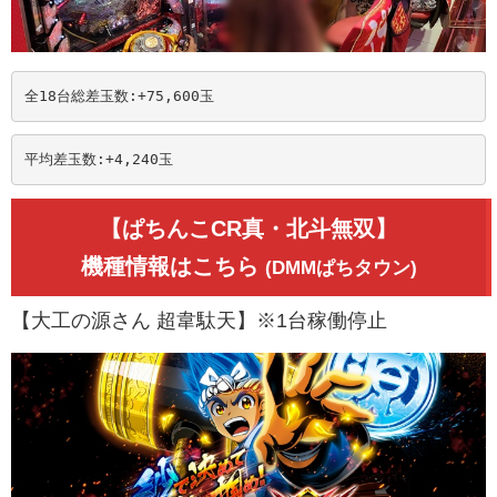
全18台
総差玉数:+75,600
玉
平均差玉数:+4,240
玉
【ぱちんこCR真・北斗無双】
機種情報はこちら
(DMMぱちタウン)
【大工の源さん 超韋駄天】※1台稼働停止