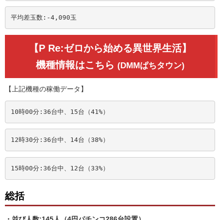
平均差玉数:-4,090
玉
【P Re:ゼロから始める異世界生活】
機種情報はこちら
(DMMぱちタウン)
【上記機種の稼働データ】
10時00分:36台中、15台（41%）
12時30分:36台中、14台（38%）
15時00分:36台中、12台（33%）
総括
・並び人数:145人（4円パチンコ286台設置）