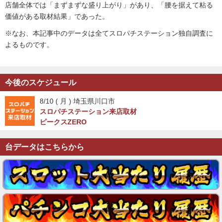
店舗全体では「まずまずな盛り上がり」があり、「腰を据えて粘る
価値がある取材結果」であった。
※なお、本記事中のデータは全てスロパチステーション独自調査に
よるものです。
今後のスケジュール
8/10 (
月
) 埼玉県川口市
スロパチステーション来店取材
ピークスZERO
台データはこちらから