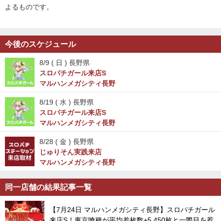
よるものです。
今後のスケジュール
8/9 (
日
) 長野県
スロパチガール来店S
マルハンメガシティ長野
8/19 (
水
) 長野県
スロパチガール来店S
マルハンメガシティ長野
8/28 (
金
) 長野県
じゅりそん実践来店
マルハンメガシティ長野
同一店舗の結果記事一覧
【7月24日 マルハンメガシティ長野】スロパチガール
来店S！東京喰種が平均差枚数+5,450枚と一際目を惹