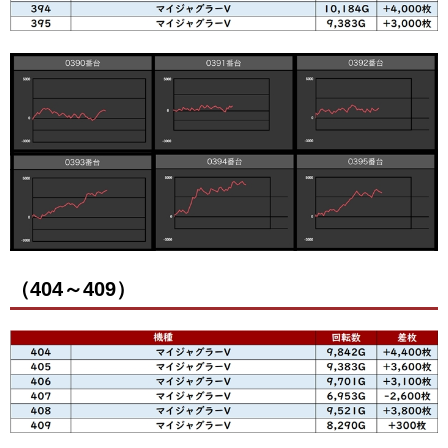
（404～409）