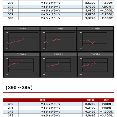
（390～395）