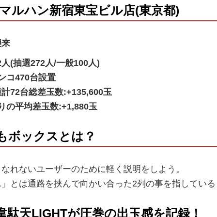
日 マルハン新宿東宝ビル店(東京都)
襲来
2人(抽選272人/一般100人)
ンコ470台設置
72台総差玉数:+135,600玉
の平均差玉数:+1,880玉
もボックスとは？
きなれないユーザーのために軽く説明をしよう。
ス
」とは通路を挟んで向かい合った2列の事を指している
韋駄天LIGHTが圧巻の出玉感を記録！