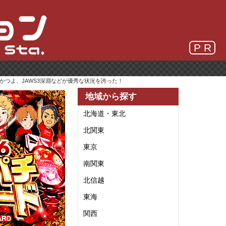
P R
せかつよ、JAWS3深淵などが優秀な状況を誇った！
地域から探す
北海道・東北
北関東
東京
南関東
北信越
東海
関西