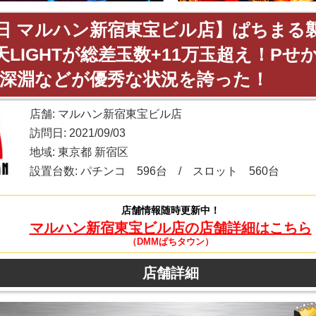
3日 マルハン新宿東宝ビル店】ぱちまる
天LIGHTが総差玉数+11万玉超え！Pせ
S3深淵などが優秀な状況を誇った！
店舗: マルハン新宿東宝ビル店
訪問日: 2021/09/03
地域: 東京都 新宿区
設置台数: パチンコ 596台 / スロット 560台
店舗情報随時更新中！
マルハン新宿東宝ビル店の店舗詳細はこちら
（DMMぱちタウン）
店舗詳細