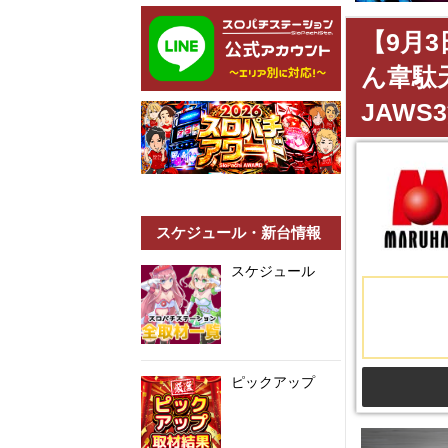
【9月
ん韋駄
JAW
スケジュール・新台情報
スケジュール
ピックアップ