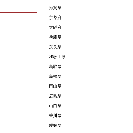
滋賀県
京都府
大阪府
兵庫県
奈良県
和歌山県
鳥取県
島根県
岡山県
広島県
山口県
香川県
愛媛県