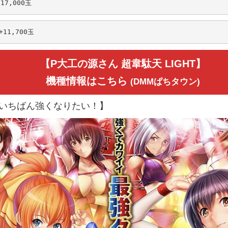
17,000
玉
11,700
玉
【P大工の源さん 超韋駄天 LIGHT】
機種情報はこちら
(DMMぱちタウン)
でいちばん強くなりたい！】