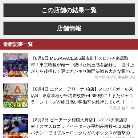
この店舗の結果一覧
店舗情報
最新記事一覧
【8月5日 MEGAFACE555新市街】スロパチ来店取
材！東京喰種が頭一つ抜けた出玉感を記録し、盛り上
がりを後押し！更にカバネリ海門決戦も大きな賑わい
を見せた！
熊本県 熊本市中央区
8/5
【8月4日 エクス・アリーナ 柏店】スロパチガール来
店S！東京喰種が平均差枚数+4,380枚に！またジャグ
ラーシリーズが終日高い稼働率を維持していた！
千葉県 柏市
8/4
【8月2日 ピーアーク相模大野店】スロパチ来店取
材！スマスロゴッドイーターが平均差枚数+6,230枚！
パチンコではブルーロックなどのボックスが衝撃の出