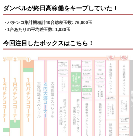
ダンベルが終日高稼働をキープしていた！
・パチンコ集計機種計40台総差玉数:-76,600玉
・1台あたりの平均差玉数:-1,920玉
今回注目したボックスはこちら！