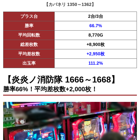
【カバネリ 1350～1362】
プラス台
2台/3台
勝率
66.7%
平均回転数
8,770G
総差枚数
+8,900枚
平均差枚数
+2,950枚
出玉率
111.2%
【炎炎ノ消防隊 1666～1668】
勝率66%！平均差枚数+2,000枚！