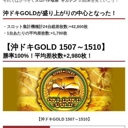
それではさっそく
スロパチ取材”ギガテン”
の結果を見ていこう！
沖ドキGOLDが盛り上がりの中心となった！
・スロット集計機種計24台総差枚数:+42,800枚
・1台あたりの平均差枚数:+1,790枚
【沖ドキGOLD 1507～1510】
勝率100%！平均差枚数+2,980枚！
【沖ドキGOLD 1507～1510】