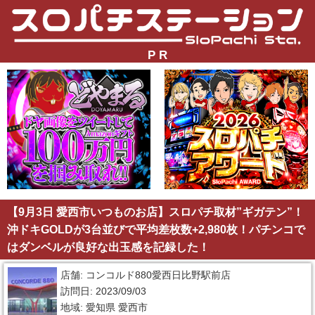
P R
【9月3日 愛西市いつものお店】スロパチ取材”ギガテン”！
沖ドキGOLDが3台並びで平均差枚数+2,980枚！パチンコで
はダンベルが良好な出玉感を記録した！
店舗: コンコルド880愛西日比野駅前店
訪問日: 2023/09/03
地域: 愛知県 愛西市