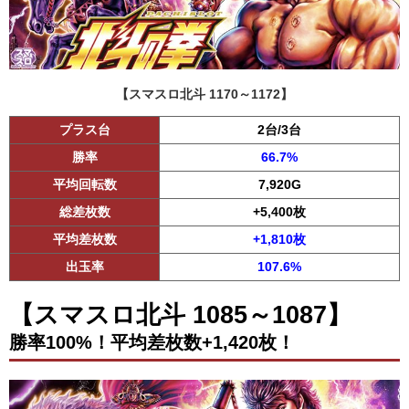
【スマスロ北斗 1170～1172】
プラス台
2台/3台
勝率
66.7%
平均回転数
7,920G
総差枚数
+5,400枚
平均差枚数
+1,810枚
出玉率
107.6%
【スマスロ北斗 1085～1087】
勝率100%！平均差枚数+1,420枚！