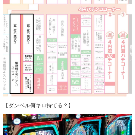
【ダンベル何キロ持てる？】