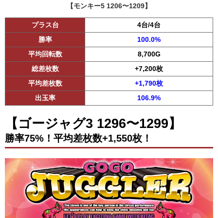
【モンキー5 1206〜1209】
プラス台
4台/4台
勝率
100.0%
平均回転数
8,700G
総差枚数
+7,200枚
平均差枚数
+1,790枚
出玉率
106.9%
【ゴージャグ3 1296〜1299】
勝率75%！平均差枚数+1,550枚！