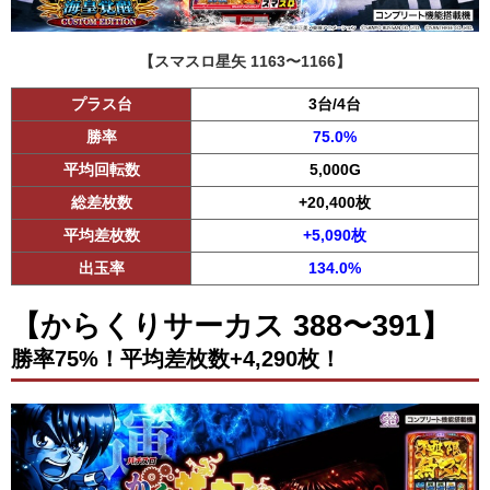
【スマスロ星矢 1163〜1166】
プラス台
3台/4台
勝率
75.0%
平均回転数
5,000G
総差枚数
+20,400枚
平均差枚数
+5,090枚
出玉率
134.0%
【からくりサーカス 388〜391】
勝率75%！平均差枚数+4,290枚！