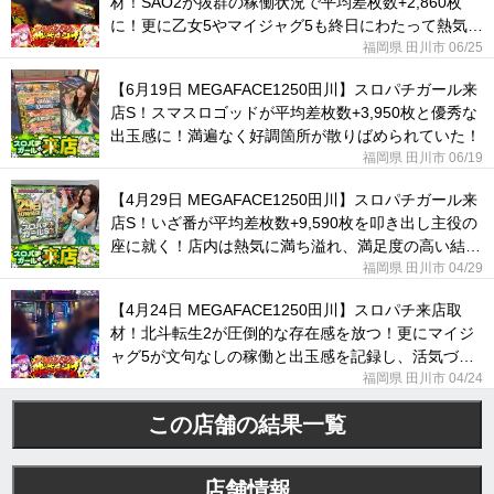
材！SAO2が抜群の稼働状況で平均差枚数+2,860枚
に！更に乙女5やマイジャグ5も終日にわたって熱気に
包まれた！
福岡県 田川市 06/25
【6月19日 MEGAFACE1250田川】スロパチガール来
店S！スマスロゴッドが平均差枚数+3,950枚と優秀な
出玉感に！満遍なく好調箇所が散りばめられていた！
福岡県 田川市 06/19
【4月29日 MEGAFACE1250田川】スロパチガール来
店S！いざ番が平均差枚数+9,590枚を叩き出し主役の
座に就く！店内は熱気に満ち溢れ、満足度の高い結果
に！
福岡県 田川市 04/29
【4月24日 MEGAFACE1250田川】スロパチ来店取
材！北斗転生2が圧倒的な存在感を放つ！更にマイジ
ャグ5が文句なしの稼働と出玉感を記録し、活気づい
ていた！
福岡県 田川市 04/24
この店舗の結果一覧
店舗情報