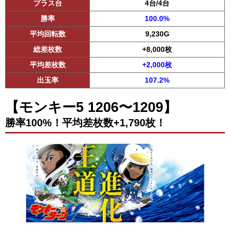
プラス台
4台/4台
勝率
100.0%
平均回転数
9,230G
総差枚数
+8,000枚
平均差枚数
+2,000枚
出玉率
107.2%
【モンキー5 1206〜1209】
勝率100%！平均差枚数+1,790枚！