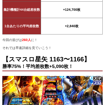
集計機種計44台総差枚数
+124,700枚
1台あたりの平均差枚数
+2,840枚
今回の並びは
260人
に！
それでは早速詳細を見ていこう！
【スマスロ星矢 1163〜1166】
勝率75%！平均差枚数+5,090枚！