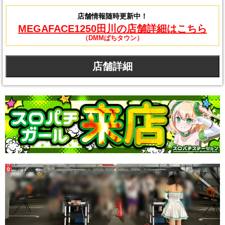
店舗情報随時更新中！
MEGAFACE1250田川の店舗詳細はこちら
（DMMぱちタウン）
店舗詳細