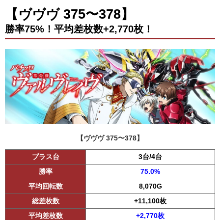
【ヴヴヴ 375〜378】
勝率75%！平均差枚数+2,770枚！
【ヴヴヴ 375〜378】
プラス台
3台/4台
勝率
75.0%
平均回転数
8,070G
総差枚数
+11,100枚
平均差枚数
+2,770枚