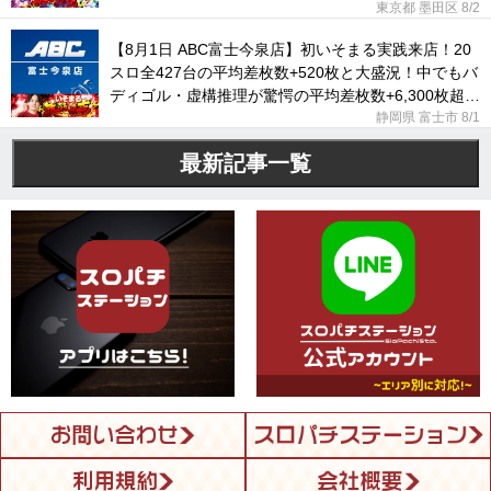
た！
東京都 墨田区
8/2
【8月1日 ABC富士今泉店】初いそまる実践来店！20
スロ全427台の平均差枚数+520枚と大盛況！中でもバ
ディゴル・虚構推理が驚愕の平均差枚数+6,300枚超え
に！
静岡県 富士市
8/1
最新記事一覧