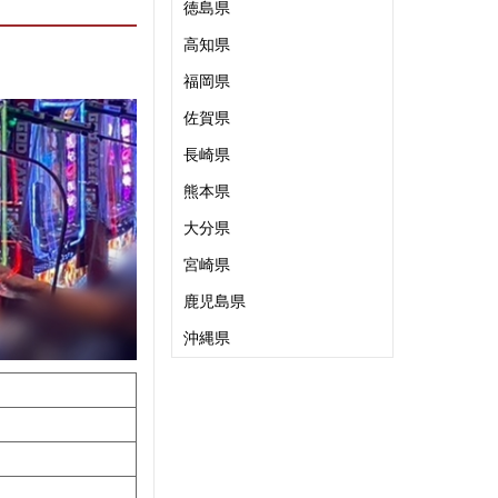
徳島県
高知県
福岡県
佐賀県
長崎県
熊本県
大分県
宮崎県
鹿児島県
沖縄県