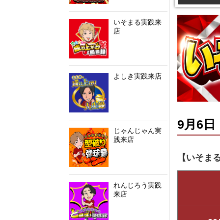
いそまる実践来
店
よしき実践来店
9月6
じゃんじゃん実
践来店
【いそま
れんじろう実践
来店