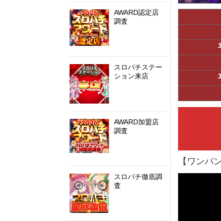
AWARD認定店
調査
スロパチステー
ション来店
AWARD加盟店
調査
【ワンパ
スロパチ徹底調
査