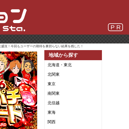
P R
枚と大盛況！今回もユーザーの期待を裏切らない結果を残した！
地域から探す
北海道・東北
北関東
東京
南関東
北信越
東海
関西