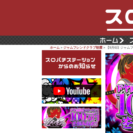
ホーム
>
ジャムフレンドクラブ朝霞
> 【9月6日 ジャ