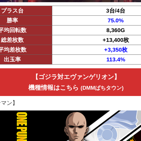
プラス台
3台/4台
勝率
75.0%
平均回転数
8,360G
総差枚数
+13,400枚
平均差枚数
+3,350枚
出玉率
113.4%
【ゴジラ対エヴァンゲリオン】
機種情報はこちら
(DMMぱちタウン)
ンマン】