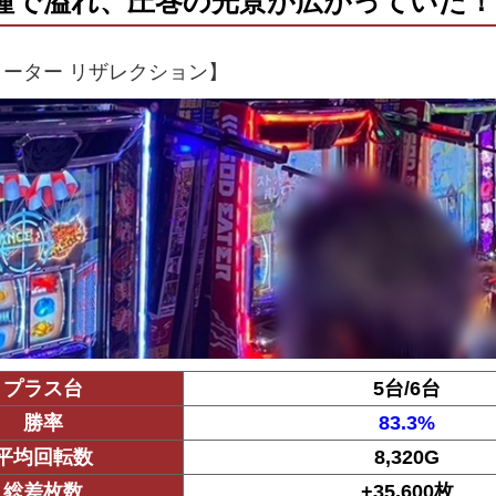
種で溢れ、圧巻の光景が広がっていた！
ーター リザレクション】
プラス台
5台/6台
勝率
83.3%
平均回転数
8,320G
総差枚数
+35,600枚