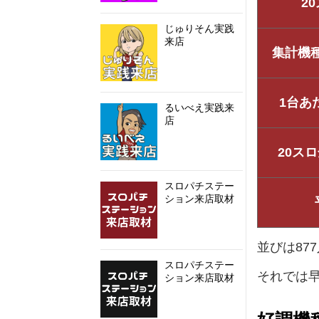
2
じゅりそん実践
来店
集計機種
1台あ
るいべえ実践来
店
20ス
スロパチステー
ション来店取材
並びは87
スロパチステー
それでは
ション来店取材