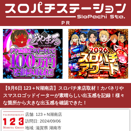
P R
【9月6日 123＋N湖南店】スロパチ来店取材！カバネリや
スマスロゴッドイーターが素晴らしい出玉感を記録！様々
な箇所から大きな出玉感を確認できた！
店舗: 123＋N湖南店
訪問日: 2024/09/06
地域: 滋賀県 湖南市