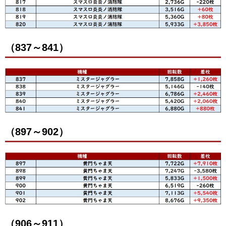
（837～841）
（897～902）
（906～911）