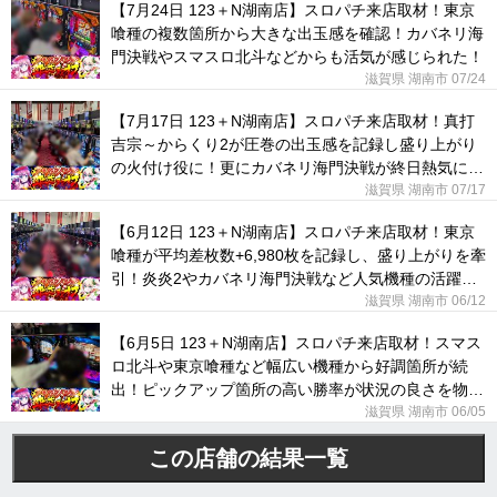
【7月24日 123＋N湖南店】スロパチ来店取材！東京
喰種の複数箇所から大きな出玉感を確認！カバネリ海
門決戦やスマスロ北斗などからも活気が感じられた！
滋賀県 湖南市 07/24
【7月17日 123＋N湖南店】スロパチ来店取材！真打
吉宗～からくり2が圧巻の出玉感を記録し盛り上がり
の火付け役に！更にカバネリ海門決戦が終日熱気に包
まれていた！
滋賀県 湖南市 07/17
【6月12日 123＋N湖南店】スロパチ来店取材！東京
喰種が平均差枚数+6,980枚を記録し、盛り上がりを牽
引！炎炎2やカバネリ海門決戦など人気機種の活躍が
目立った！
滋賀県 湖南市 06/12
【6月5日 123＋N湖南店】スロパチ来店取材！スマス
ロ北斗や東京喰種など幅広い機種から好調箇所が続
出！ピックアップ箇所の高い勝率が状況の良さを物語
っていた！
滋賀県 湖南市 06/05
この店舗の結果一覧