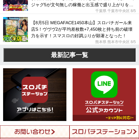
ジャグ5が文句無しの稼働と出玉感で盛り上がりを後
押しした！
千葉県 千葉市中央区
8/5
【8月5日 MEGAFACE1450本山】スロパチガール来
店S！ヴヴヴ2が平均差枚数+7,450枚と持ち前の破壊
力を示す！スマスロの好調ぶりが顕著となった！
熊本県 熊本市中央区
8/5
最新記事一覧