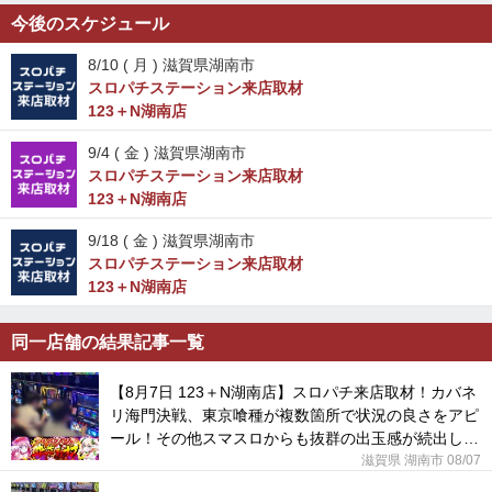
今後のスケジュール
8/10 (
月
) 滋賀県湖南市
スロパチステーション来店取材
123＋N湖南店
9/4 (
金
) 滋賀県湖南市
スロパチステーション来店取材
123＋N湖南店
9/18 (
金
) 滋賀県湖南市
スロパチステーション来店取材
123＋N湖南店
同一店舗の結果記事一覧
【8月7日 123＋N湖南店】スロパチ来店取材！カバネ
リ海門決戦、東京喰種が複数箇所で状況の良さをアピ
ール！その他スマスロからも抜群の出玉感が続出して
いた！
滋賀県 湖南市 08/07